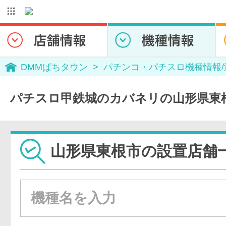
DMMぱちタウン
パチンコ・パチスロ機種情報
パチスロ甲鉄城のカバネリの山形県東
山形県東根市の設置店舗