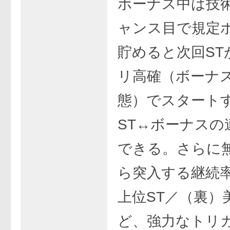
ボーナス中は技
ャンス目で規定
貯めると次回ST
リ高確（ボーナ
態）でスタート
ST↔ボーナスの
できる。さらに
ら突入する継続率
上位ST／（裏）
ど、強力なトリ