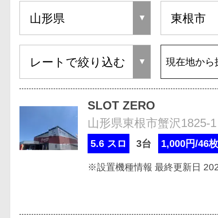
現在地から
SLOT ZERO
山形県東根市蟹沢1825-1
5.6 スロ
3台
1,000円/46
※設置機種情報 最終更新日 2026