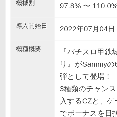
機械割
97.8% 〜 110.0
導入開始日
2022年07月04
機種概要
『パチスロ甲鉄
リ』がSammyの6
弾として登場！
3種類のチャン
入するCZと、ゲ
でボーナスを目