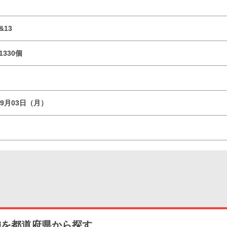
&13
1330個
09月03日（月）
舗を都道府県から探す