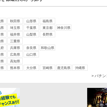
城県
秋田県
山形県
福島県
馬県
埼玉県
千葉県
東京都
神奈川県
川県
福井県
山梨県
長野県
知県
三重県
阪府
兵庫県
奈良県
和歌山県
山県
広島県
山口県
媛県
高知県
崎県
熊本県
大分県
宮崎県
鹿児島県
沖縄県
> パチ