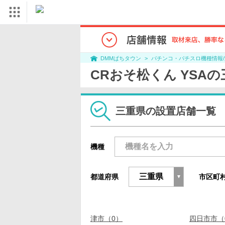
パチンコ・パチスロ機種情報
DMMぱちタウン
CRおそ松くん YSA
三重県の設置店舗一覧
機種
都道府県
市区町
津市（0）
四日市市（