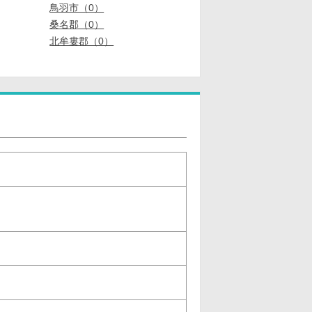
鳥羽市（0）
桑名郡（0）
北牟婁郡（0）