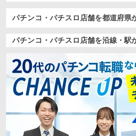
パチンコ・パチスロ店舗を都道府県
パチンコ・パチスロ店舗を沿線・駅