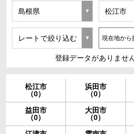
現在地から
登録データがありませ
松江市
浜田市
（0）
（0）
益田市
大田市
（0）
（0）
江津市
雲南市