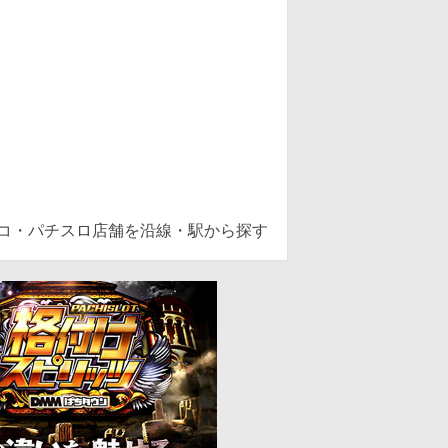
ンコ・パチスロ店舗を沿線・駅から探す