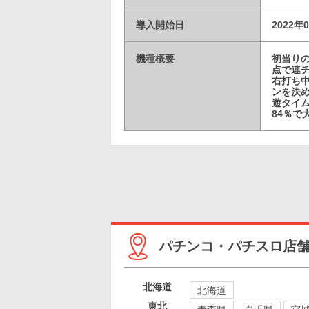
導入開始日
2022年
機種概要
初当りの
点で連
右打ち中
ンを決
遊タイ
84％で
パチンコ・パチスロ店
北海道
北海道
東北