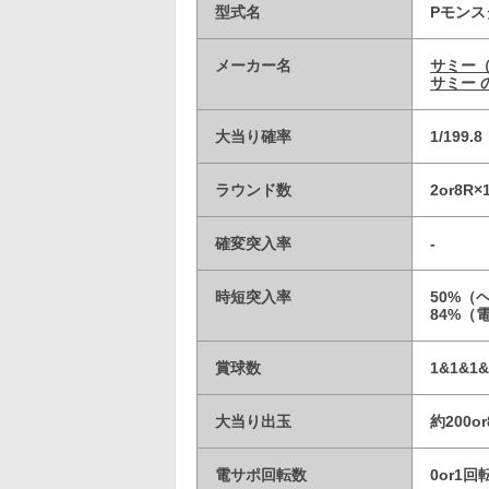
型式名
Pモンス
メーカー名
サミー
サミー 
大当り確率
1/19
ラウンド数
2or8R
確変突入率
-
時短突入率
50%（
84%（
賞球数
1&1&1&
大当り出玉
約200
電サポ回転数
0or1