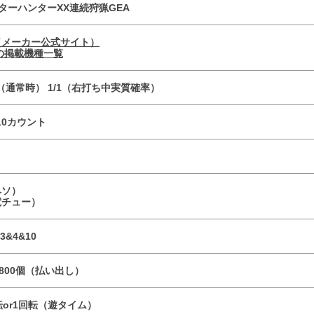
ターハンターXX連続狩猟GEA
（メーカー公式サイト）
の掲載機種一覧
9.8（通常時） 1/1（右打ち中実質確率）
×10カウント
ヘソ）
電チュー）
3&4&10
or800個（払い出し）
回転or1回転（遊タイム）