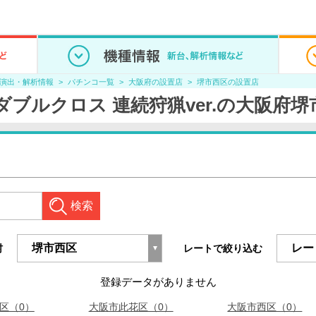
/演出・解析情報
パチンコ一覧
大阪府の設置店
堺市西区の設置店
ブルクロス 連続狩猟ver.の大阪府
検索
村
レートで絞り込む
登録データがありません
区（0）
大阪市此花区（0）
大阪市西区（0）