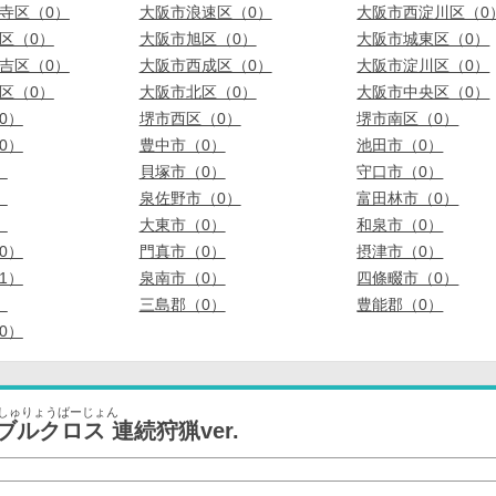
寺区（0）
大阪市浪速区（0）
大阪市西淀川区（0
区（0）
大阪市旭区（0）
大阪市城東区（0）
吉区（0）
大阪市西成区（0）
大阪市淀川区（0）
区（0）
大阪市北区（0）
大阪市中央区（0）
0）
堺市西区（0）
堺市南区（0）
0）
豊中市（0）
池田市（0）
）
貝塚市（0）
守口市（0）
）
泉佐野市（0）
富田林市（0）
）
大東市（0）
和泉市（0）
0）
門真市（0）
摂津市（0）
1）
泉南市（0）
四條畷市（0）
）
三島郡（0）
豊能郡（0）
0）
くしゅりょうばーじょん
ルクロス 連続狩猟ver.