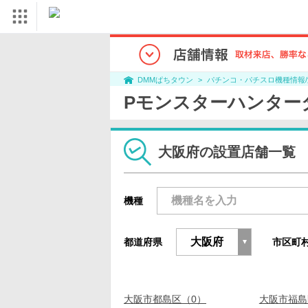
パチンコ・パチスロ機種情報
DMMぱちタウン
Pモンスターハンターダ
大阪府の設置店舗一覧
機種
都道府県
市区町
大阪市都島区（0）
大阪市福島