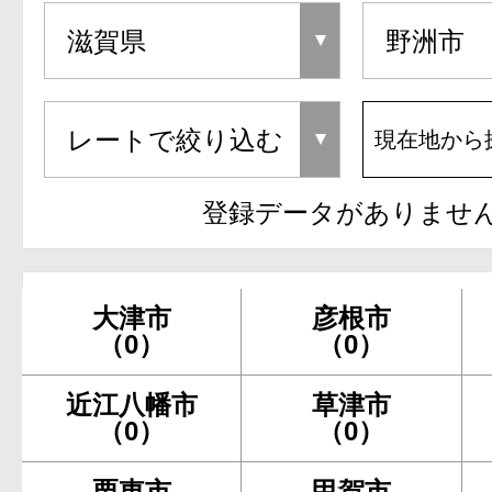
現在地から
登録データがありませ
大津市
彦根市
（0）
（0）
近江八幡市
草津市
（0）
（0）
栗東市
甲賀市