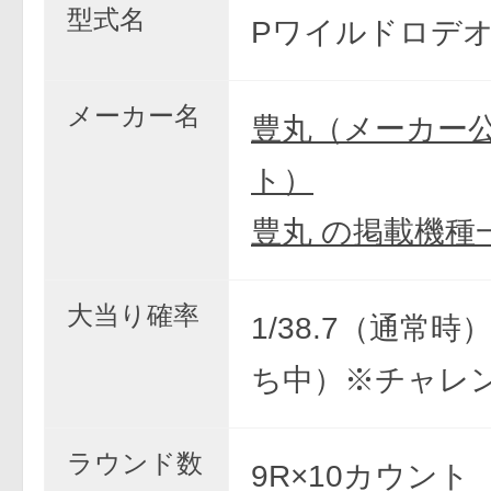
型式名
Pワイルドロデオ
メーカー名
豊丸（メーカー
ト）
豊丸 の掲載機種
大当り確率
1/38.7（通常時
ち中）※チャレ
ラウンド数
9R×10カウント