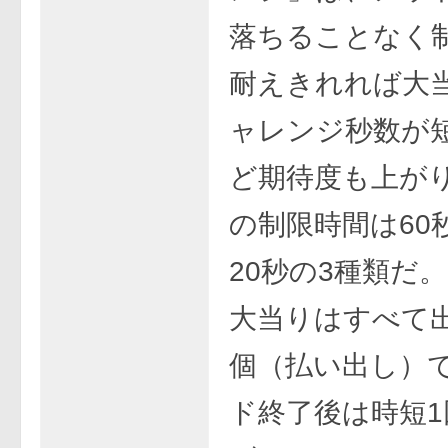
落ちることなく
耐えきれれば大
ャレンジ秒数が
ど期待度も上が
の制限時間は60
20秒の3種類だ。
大当りはすべて出
個（払い出し）
ド終了後は時短1