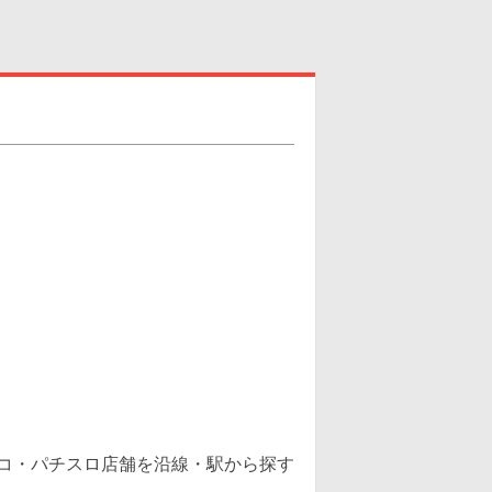
ンコ・パチスロ店舗を沿線・駅から探す