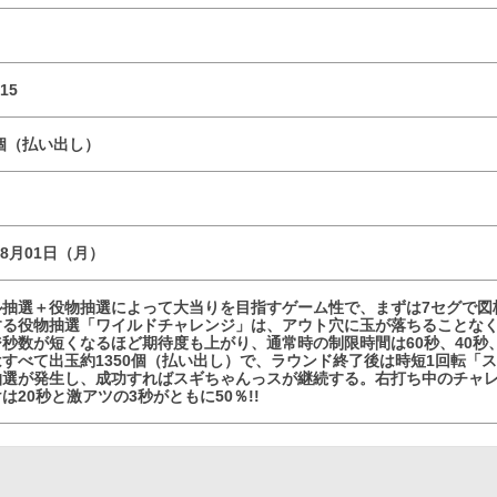
15
0個（払い出し）
08月01日（月）
抽選＋役物抽選によって大当りを目指すゲーム性で、まずは7セグで図柄揃
する役物抽選「ワイルドチャレンジ」は、アウト穴に玉が落ちることな
秒数が短くなるほど期待度も上がり、通常時の制限時間は60秒、40秒、
すべて出玉約1350個（払い出し）で、ラウンド終了後は時短1回転「
抽選が発生し、成功すればスギちゃんっスが継続する。右打ち中のチャ
は20秒と激アツの3秒がともに50％!!