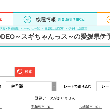
/演出・解析情報
パチンコ一覧
愛媛県の設置店
伊予郡の設置店
LD RODEO～スギちゃんっス～の愛媛県
検索
村
レートで絞り込む
登録データがありません
）
宇和島市（0）
八幡浜市（0）