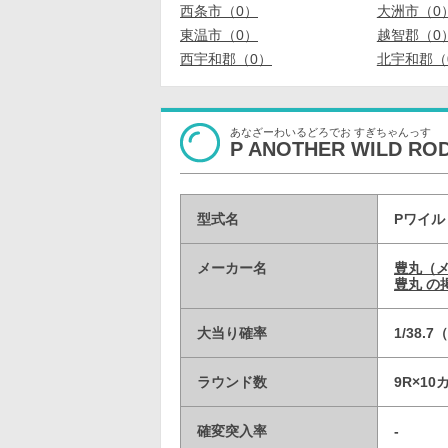
西条市（0）
大洲市（0
東温市（0）
越智郡（0
西宇和郡（0）
北宇和郡（
あなざーわいるどろでお すぎちゃんっす
P ANOTHER WILD
型式名
Pワイル
メーカー名
豊丸（
豊丸 の
大当り確率
1/38
ラウンド数
9R×1
確変突入率
-