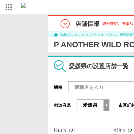
パチンコ・パチスロ機種情報
DMMぱちタウン
P ANOTHER WI
愛媛県の設置店舗一覧
機種
都道府県
市区町
松山市（0）
今治市（0