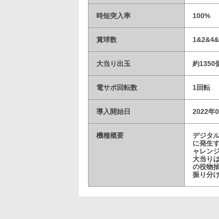
時短突入率
100%
賞球数
1&2&4&
大当り出玉
約135
電サポ回転数
1回転
導入開始日
2022年
機種概要
デジタル
に発生
ャレンジ
大当りは
の役物
振り分け