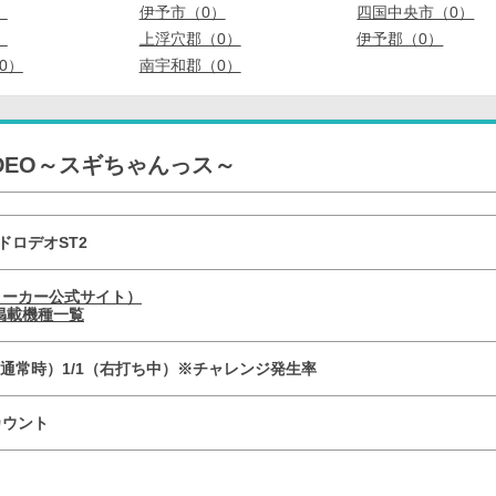
）
伊予市（0）
四国中央市（0）
）
上浮穴郡（0）
伊予郡（0）
0）
南宇和郡（0）
 RODEO～スギちゃんっス～
ドロデオST2
メーカー公式サイト）
掲載機種一覧
.7（通常時）1/1（右打ち中）※チャレンジ発生率
0カウント