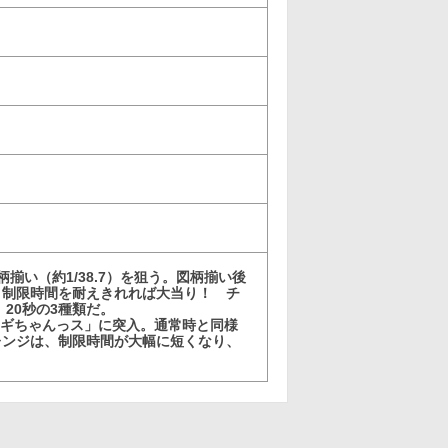
い（約1/38.7）を狙う。図柄揃い後
く制限時間を耐えきれれば大当り！ チ
20秒の3種類だ。
スギちゃんっス」に突入。通常時と同様
レンジは、制限時間が大幅に短くなり、