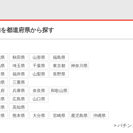
舗を都道府県から探す
城県
秋田県
山形県
福島県
馬県
埼玉県
千葉県
東京都
神奈川県
川県
福井県
山梨県
長野県
知県
三重県
阪府
兵庫県
奈良県
和歌山県
山県
広島県
山口県
媛県
高知県
崎県
熊本県
大分県
宮崎県
鹿児島県
沖縄県
> パチ