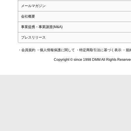
メールマガジン
会社概要
事業提携・事業譲渡(M&A)
プレスリリース
・会員規約
・個人情報保護に関して
・特定商取引法に基づく表示
・規
Copyright © since 1998 DMM All Rights Reserve