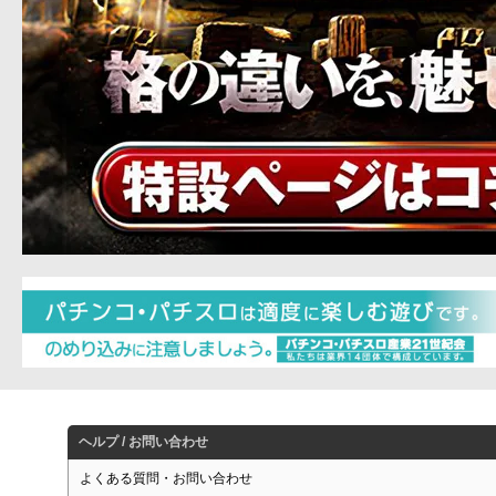
ヘルプ / お問い合わせ
よくある質問・お問い合わせ