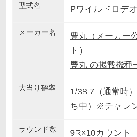
型式名
Pワイルドロデオ
メーカー名
豊丸（メーカー
ト）
豊丸 の掲載機種
大当り確率
1/38.7（通常時
ち中）※チャレ
ラウンド数
9R×10カウント