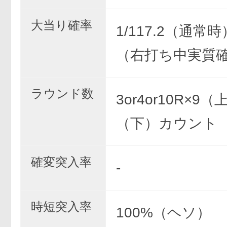
大当り確率
1/117.2（通常時）
（右打ち中実質
ラウンド数
3or4or10R×9（
（下）カウント
確変突入率
-
時短突入率
100%（ヘソ）