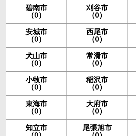
碧南市
刈谷市
（0）
（0）
安城市
西尾市
（0）
（0）
犬山市
常滑市
（0）
（0）
小牧市
稲沢市
（0）
（0）
東海市
大府市
（0）
（0）
知立市
尾張旭市
（0）
（0）