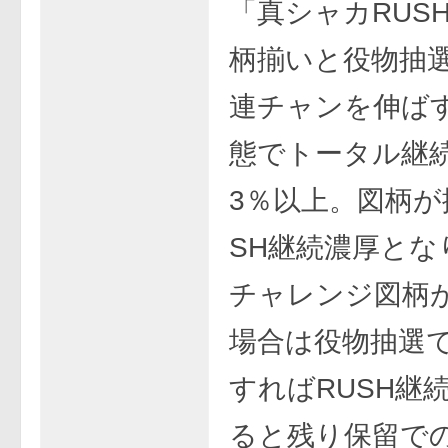
「真シャカRUS
柄揃いと役物抽
連チャンを伸ば
態でトータル継
3％以上。図柄が
SH継続濃厚とな
チャレンジ図柄
場合は役物抽選
すればRUSH継
ると残り保留で