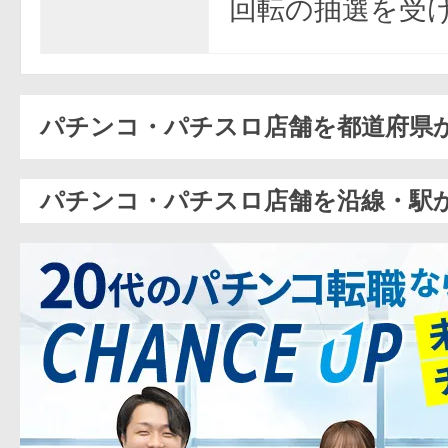
回転の抽選を受
パチンコ・パチスロ店舗を都道府県
パチンコ・パチスロ店舗を沿線・駅