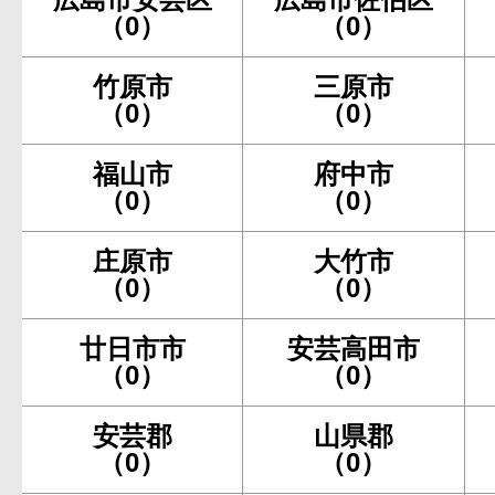
（0）
（0）
竹原市
三原市
（0）
（0）
福山市
府中市
（0）
（0）
庄原市
大竹市
（0）
（0）
廿日市市
安芸高田市
（0）
（0）
安芸郡
山県郡
（0）
（0）