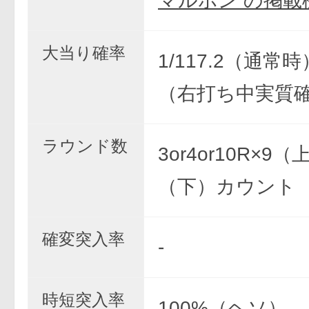
マルホン の掲載
大当り確率
1/117.2（通常時）
（右打ち中実質
ラウンド数
3or4or10R×9（
（下）カウント
確変突入率
-
時短突入率
100%（ヘソ）