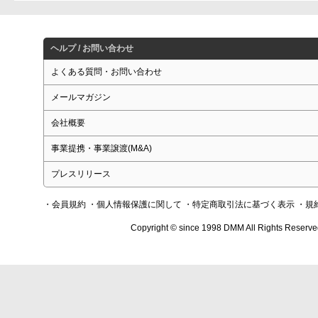
ヘルプ / お問い合わせ
よくある質問・お問い合わせ
メールマガジン
会社概要
事業提携・事業譲渡(M&A)
プレスリリース
・会員規約
・個人情報保護に関して
・特定商取引法に基づく表示
・規
Copyright © since 1998 DMM All Rights Reserve