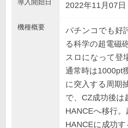
導入開始日
2022年11月07
機種概要
パチンコでも好
る科学の超電磁
スロになって登
通常時は1000pt
に突入する周期
で、CZ成功後は
HANCEへ移行
HANCEに成功