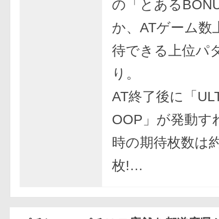
の「とあるBON
か、ATゲーム数
待できる上位パ
り。
AT終了後に「ULTI
OOP」が発動す
時の期待枚数は約1
枚!…