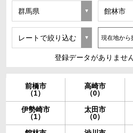
現在地から
登録データがありませ
前橋市
高崎市
（1）
（0）
伊勢崎市
太田市
（1）
（0）
館林市
渋川市