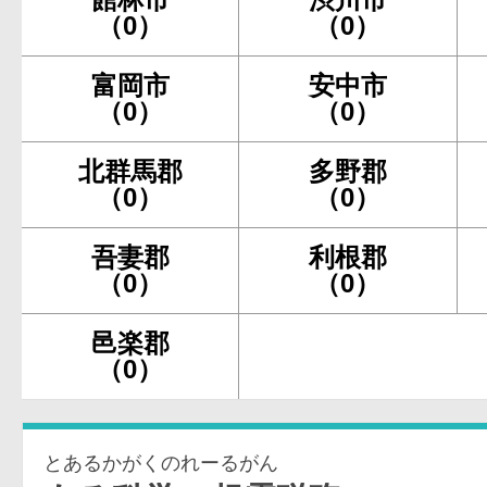
（0）
（0）
富岡市
安中市
（0）
（0）
北群馬郡
多野郡
（0）
（0）
吾妻郡
利根郡
（0）
（0）
邑楽郡
（0）
とあるかがくのれーるがん