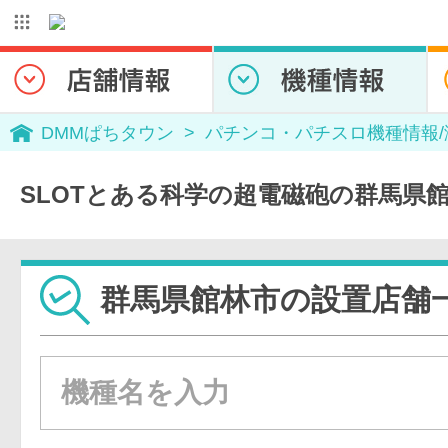
DMMぱちタウン
パチンコ・パチスロ機種情報
SLOTとある科学の超電磁砲の群馬県
群馬県館林市の設置店舗