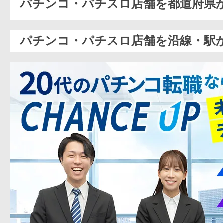
パチンコ・パチスロ店舗を都道府県
パチンコ・パチスロ店舗を沿線・駅