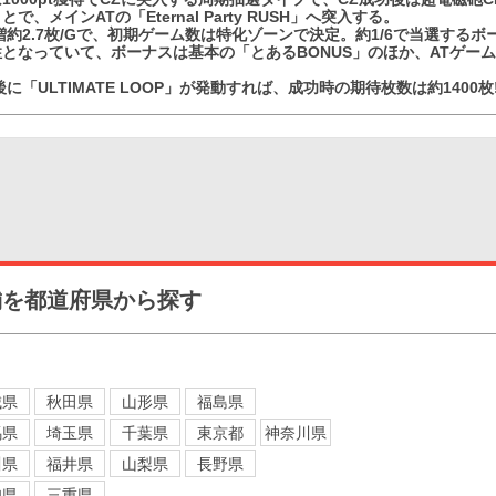
で、メインATの「Eternal Party RUSH」へ突入する。
増約2.7枚/Gで、初期ゲーム数は特化ゾーンで決定。約1/6で当選する
となっていて、ボーナスは基本の「とあるBONUS」のほか、ATゲー
後に「ULTIMATE LOOP」が発動すれば、成功時の期待枚数は約1400枚
舗を都道府県から探す
城県
秋田県
山形県
福島県
馬県
埼玉県
千葉県
東京都
神奈川県
川県
福井県
山梨県
長野県
知県
三重県