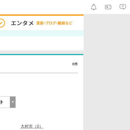
0件
大村市（0）