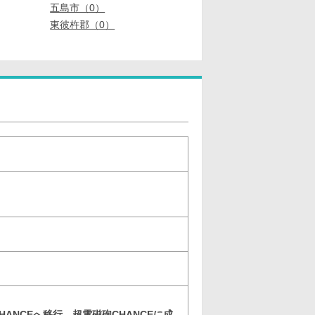
五島市（0）
東彼杵郡（0）
HANCEへ移行。超電磁砲CHANCEに成