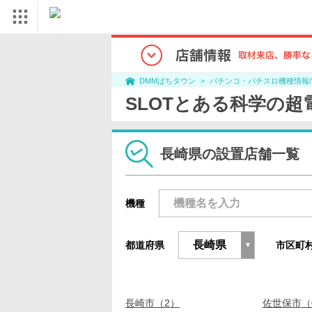
パチンコ・パチスロ機種情報
DMMぱちタウン
SLOTとある科学の
長崎県の設置店舗一覧
機種
都道府県
市区町
長崎市（2）
佐世保市（