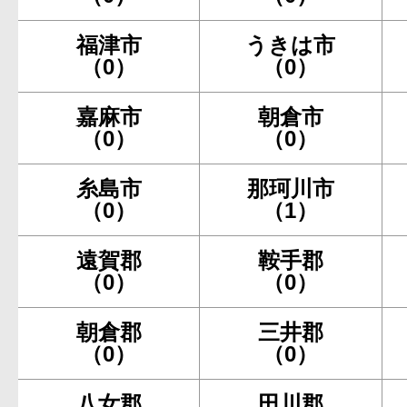
福津市
うきは市
（0）
（0）
嘉麻市
朝倉市
（0）
（0）
糸島市
那珂川市
（0）
（1）
遠賀郡
鞍手郡
（0）
（0）
朝倉郡
三井郡
（0）
（0）
八女郡
田川郡