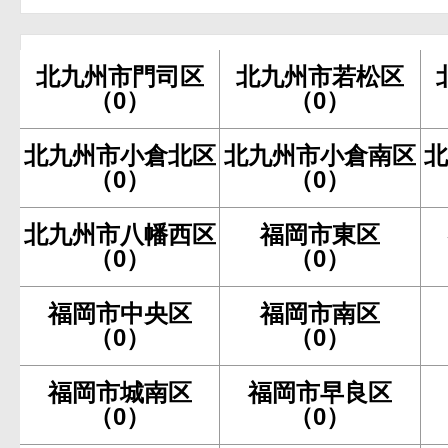
北九州市門司区
北九州市若松区
（0）
（0）
北九州市小倉北区
北九州市小倉南区
（0）
（0）
北九州市八幡西区
福岡市東区
（0）
（0）
福岡市中央区
福岡市南区
（0）
（0）
福岡市城南区
福岡市早良区
（0）
（0）