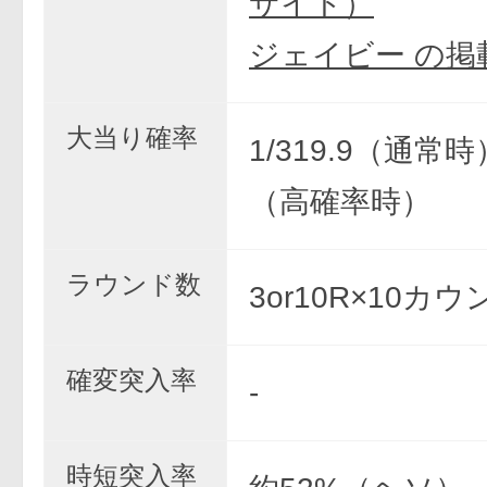
サイト）
ジェイビー の掲
大当り確率
1/319.9（通常時）
（高確率時）
ラウンド数
3or10R×10カウ
確変突入率
-
時短突入率