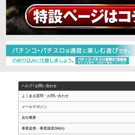
ヘルプ / お問い合わせ
よくある質問・お問い合わせ
メールマガジン
会社概要
事業提携・事業譲渡(M&A)