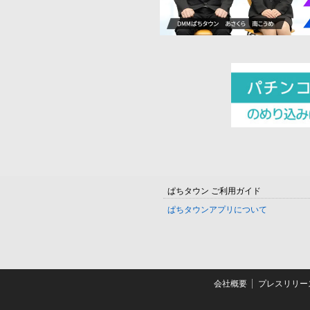
ぱちタウン ご利用ガイド
ぱちタウンアプリについて
会社概要
プレスリリー