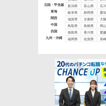
北陸・甲信越
新潟県
富山県
石
東海
岐阜県
静岡県
愛
関西
滋賀県
京都府
大
中国
鳥取県
島根県
岡
四国
徳島県
香川県
愛
九州・沖縄
福岡県
佐賀県
長