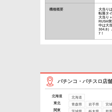
機種概要
大当りは
転落タイ
大当り＋
RUSH
中は大当
304.
7！
パチンコ・パチスロ店
北海道
北海道
東北
青森県
岩手県
宮
関東
茨城県
栃木県
群