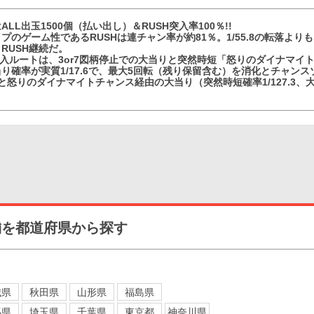
ALL出玉1500個（払い出し）＆RUSH突入率100％!!
プのゲーム性であるRUSHは連チャン率が約81％。1/55.8の転落よりもさ
RUSH継続だ。
突入ルートは、3or7図柄停止での大当りと突然時短「怒りのダイナマイ
り確率が実質1/17.6で、最大5回転（残り保留含む）を消化とチャンス
8）と怒りのダイナマイトチャンス経由の大当り（突然時短確率1/127.3、大当
舗を都道府県から探す
城県
秋田県
山形県
福島県
馬県
埼玉県
千葉県
東京都
神奈川県