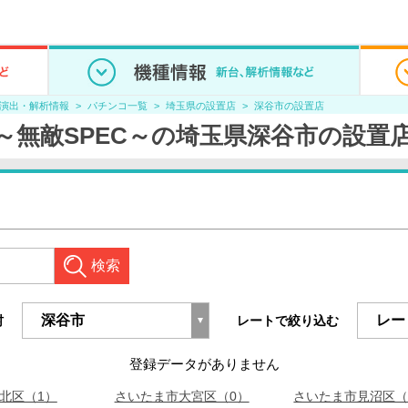
/演出・解析情報
パチンコ一覧
埼玉県の設置店
深谷市の設置店
～無敵SPEC～の埼玉県深谷市の設置
検索
村
レートで絞り込む
登録データがありません
北区（1）
さいたま市大宮区（0）
さいたま市見沼区（