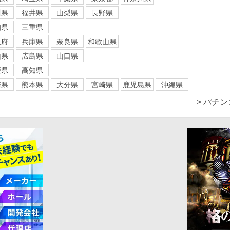
川県
福井県
山梨県
長野県
知県
三重県
阪府
兵庫県
奈良県
和歌山県
山県
広島県
山口県
媛県
高知県
崎県
熊本県
大分県
宮崎県
鹿児島県
沖縄県
> パチ