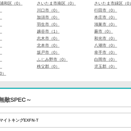
浦和区（0）
さいたま市南区（0）
さいたま市緑区（0
）
川口市（0）
行田市（0）
）
加須市（0）
本庄市（0）
）
羽生市（0）
鴻巣市（0）
）
越谷市（1）
蕨市（0）
）
志木市（0）
和光市（0）
）
北本市（0）
八潮市（0）
）
坂戸市（0）
幸手市（0）
）
ふじみ野市（0）
白岡市（0）
）
秩父郡（0）
児玉郡（0）
0）
敵SPEC～
マイトキングEXFN-T