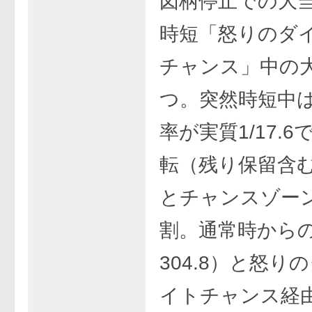
図柄停止での大
時短「怒りのダ
チャンス」中の
つ。突然時短中
率が実質1/17.6
転（残り保留含
とチャンスゾー
割。通常時からの
304.8）と怒り
イトチャンス経