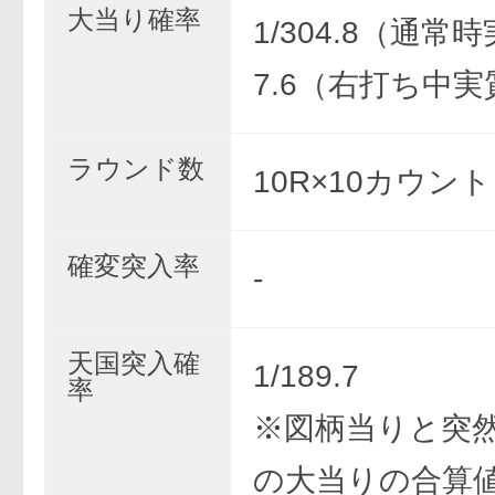
大当り確率
1/304.8（通常時
7.6（右打ち中実
ラウンド数
10R×10カウント
確変突入率
-
天国突入確
1/189.7
率
※図柄当りと突
の大当りの合算