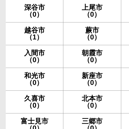
深谷市
上尾市
（0）
（0）
越谷市
蕨市
（1）
（0）
入間市
朝霞市
（0）
（0）
和光市
新座市
（0）
（0）
久喜市
北本市
（0）
（0）
富士見市
三郷市
（0）
（0）