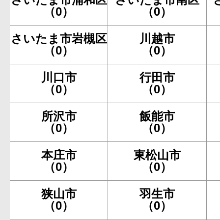
（0）
（0）
さいたま市岩槻区
川越市
（0）
（0）
川口市
行田市
（0）
（0）
所沢市
飯能市
（0）
（0）
本庄市
東松山市
（0）
（0）
狭山市
羽生市
（0）
（0）