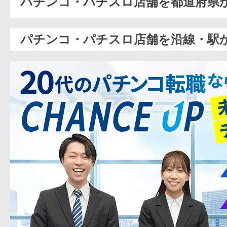
パチンコ・パチスロ店舗を都道府県
パチンコ・パチスロ店舗を沿線・駅