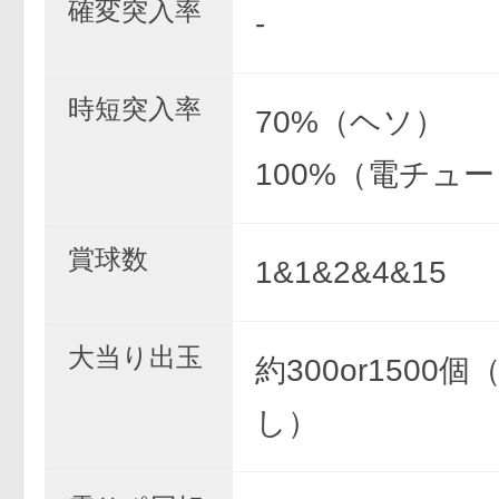
確変突入率
-
時短突入率
70%（ヘソ）
100%（電チュー
賞球数
1&1&2&4&15
大当り出玉
約300or1500
し）