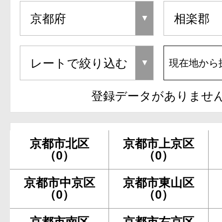
現在地から
登録データがありませ
京都市北区
京都市上京区
（0）
（0）
京都市中京区
京都市東山区
（0）
（0）
京都市南区
京都市右京区