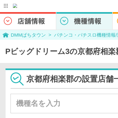
DMMぱちタウン
パチンコ・パチスロ機種情報
Pビッグドリーム3の京都府相楽
京都府相楽郡の設置店舗