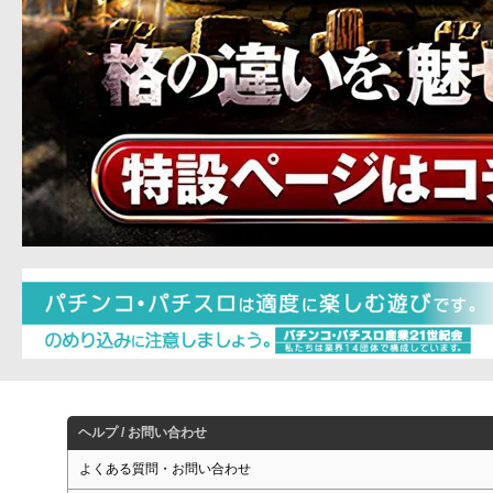
ヘルプ / お問い合わせ
よくある質問・お問い合わせ