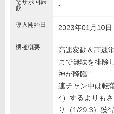
電サポ回転
-
数
導入開始日
2023年01月10
機種概要
高速変動＆高速
まで無駄を排除
神が降臨!!
連チャン中は転落（
4）するよりも
り（1/29.3）