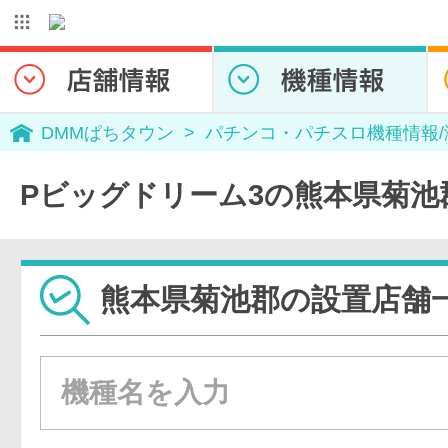
DMMぱちタウン
パチンコ・パチスロ機種情報
Pビッグドリーム3の熊本県菊池
熊本県菊池郡の設置店舗