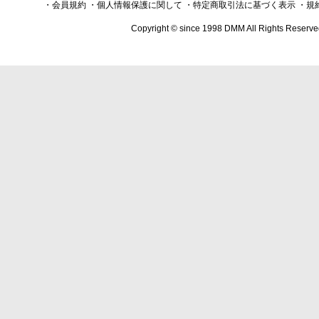
・会員規約
・個人情報保護に関して
・特定商取引法に基づく表示
・規
Copyright © since 1998 DMM All Rights Reserve