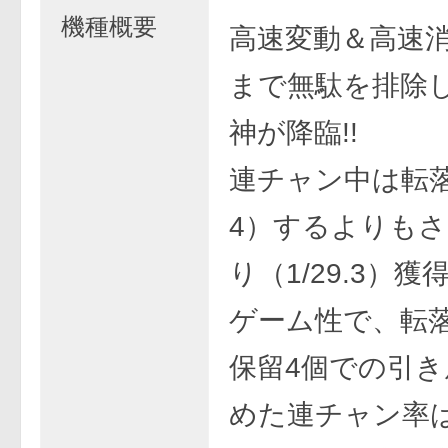
機種概要
高速変動＆高速
まで無駄を排除
神が降臨!!
連チャン中は転落（
4）するよりも
り（1/29.3）
ゲーム性で、転
保留4個での引
めた連チャン率は