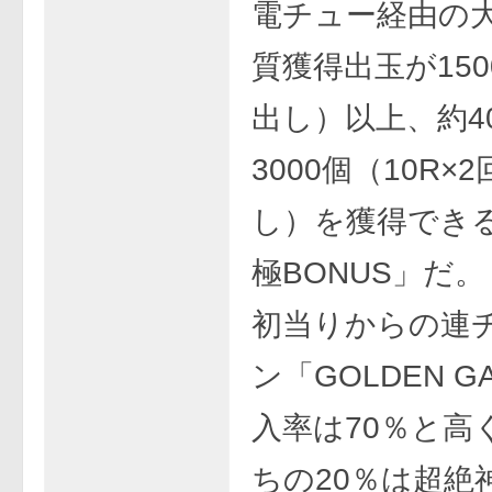
電チュー経由の
質獲得出玉が15
出し）以上、約4
3000個（10R×
し）を獲得でき
極BONUS」だ。
初当りからの連
ン「GOLDEN G
入率は70％と高
ちの20％は超絶神