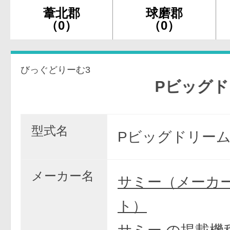
葦北郡
球磨郡
（0）
（0）
びっぐどりーむ3
Pビッグドリー
型式名
PビッグドリームS
メーカー名
サミー（メーカ
ト）