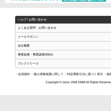
ヘルプ / お問い合わせ
よくある質問・お問い合わせ
メールマガジン
会社概要
事業提携・事業譲渡(M&A)
プレスリリース
・会員規約
・個人情報保護に関して
・特定商取引法に基づく表示
・規
Copyright © since 1998 DMM All Rights Reserve