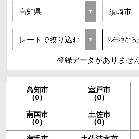
現在地から
登録データがありませ
高知市
室戸市
（0）
（0）
南国市
土佐市
（0）
（0）
宿毛市
土佐清水市