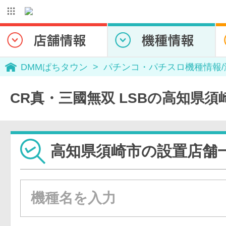
DMMぱちタウン
パチンコ・パチスロ機種情報
CR真・三國無双 LSBの高知県
高知県須崎市の設置店舗