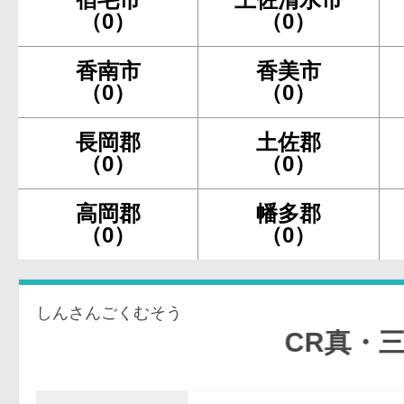
（0）
（0）
香南市
香美市
（0）
（0）
長岡郡
土佐郡
（0）
（0）
高岡郡
幡多郡
（0）
（0）
しんさんごくむそう
CR真・三國無双