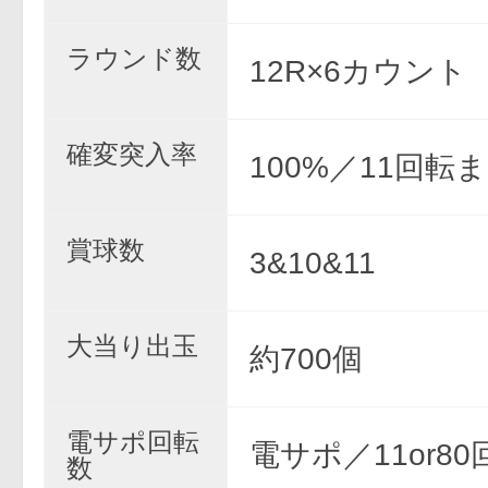
ラウンド数
12R×6カウント
確変突入率
100%／11回転
賞球数
3&10&11
大当り出玉
約700個
電サポ回転
電サポ／11or80
数