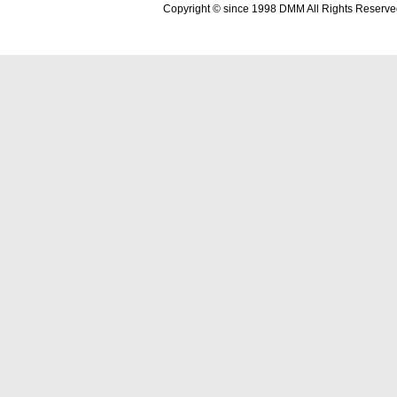
Copyright © since 1998 DMM All Rights Reserve