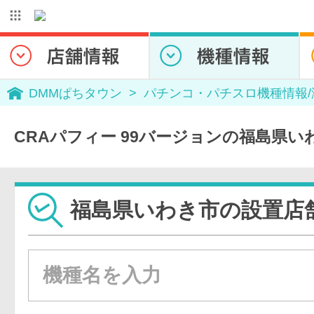
DMMぱちタウン
パチンコ・パチスロ機種情報
CRAパフィー 99バージョンの福島県
福島県いわき市の設置店