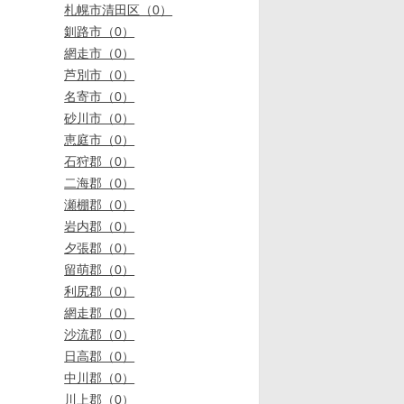
札幌市清田区（0）
釧路市（0）
網走市（0）
芦別市（0）
名寄市（0）
砂川市（0）
恵庭市（0）
石狩郡（0）
二海郡（0）
瀬棚郡（0）
岩内郡（0）
夕張郡（0）
留萌郡（0）
利尻郡（0）
網走郡（0）
沙流郡（0）
日高郡（0）
中川郡（0）
川上郡（0）