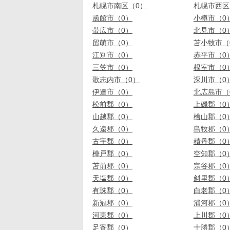
札幌市南区（0）
札幌市西区
函館市（0）
小樽市（0
帯広市（0）
北見市（0
留萌市（0）
苫小牧市（
江別市（0）
赤平市（0
三笠市（0）
根室市（0
歌志内市（0）
深川市（0
伊達市（0）
北広島市（
松前郡（0）
上磯郡（0
山越郡（0）
檜山郡（0
久遠郡（0）
島牧郡（0
古宇郡（0）
積丹郡（0
樺戸郡（0）
空知郡（0
苫前郡（0）
宗谷郡（0
天塩郡（0）
斜里郡（0
有珠郡（0）
白老郡（0
新冠郡（0）
浦河郡（0
河東郡（0）
上川郡（0
足寄郡（0）
十勝郡（0