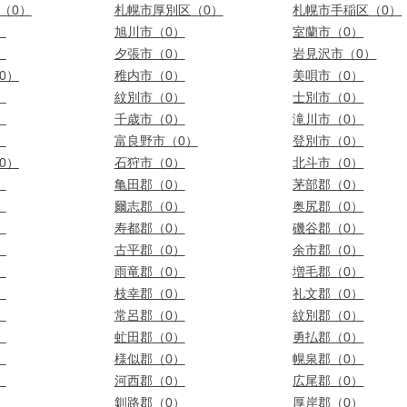
（0）
札幌市厚別区（0）
札幌市手稲区（0）
）
旭川市（0）
室蘭市（0）
）
夕張市（0）
岩見沢市（0）
0）
稚内市（0）
美唄市（0）
）
紋別市（0）
士別市（0）
）
千歳市（0）
滝川市（0）
）
富良野市（0）
登別市（0）
0）
石狩市（0）
北斗市（0）
）
亀田郡（0）
茅部郡（0）
）
爾志郡（0）
奥尻郡（0）
）
寿都郡（0）
磯谷郡（0）
）
古平郡（0）
余市郡（0）
）
雨竜郡（0）
増毛郡（0）
）
枝幸郡（0）
礼文郡（0）
）
常呂郡（0）
紋別郡（0）
）
虻田郡（0）
勇払郡（0）
）
様似郡（0）
幌泉郡（0）
）
河西郡（0）
広尾郡（0）
）
釧路郡（0）
厚岸郡（0）