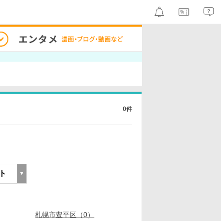
0件
札幌市豊平区（0）