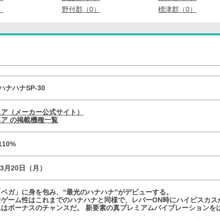
）
野付郡（0）
標津郡（0）
ハナハナSP-30
ニア（メーカー公式サイト）
ア の掲載機種一覧
110%
03月20日（月）
「ベガ」に身を包み、“最光のハナハナ”がデビューする。
なゲーム性はこれまでのハナハナと同様で、レバーON時にハイビスカス
ムはボーナスのチャンスだ。 新要素の真プレミアムバイブレーションをは