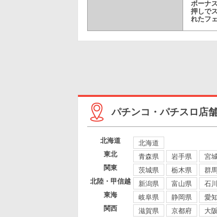
ボーナス
押しで
れたフ
パチンコ・パチスロ店
北海道
北海道
東北
青森県
岩手県
宮
関東
茨城県
栃木県
群
北陸・甲信越
新潟県
富山県
石
東海
岐阜県
静岡県
愛
関西
滋賀県
京都府
大