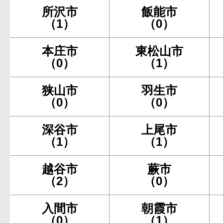
所沢市
飯能市
（1）
（0）
本庄市
東松山市
（0）
（1）
狭山市
羽生市
（0）
（0）
深谷市
上尾市
（1）
（1）
越谷市
蕨市
（2）
（0）
入間市
朝霞市
（0）
（1）