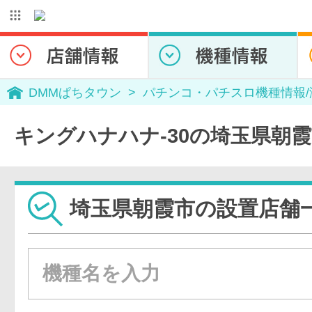
DMMぱちタウン
パチンコ・パチスロ機種情報
キングハナハナ-30の埼玉県朝
埼玉県朝霞市の設置店舗