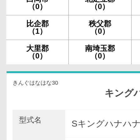
（0）
（0）
比企郡
秩父郡
（1）
（0）
大里郡
南埼玉郡
（0）
（0）
きんぐはなはな30
キングハナハナ
型式名
SキングハナハナS