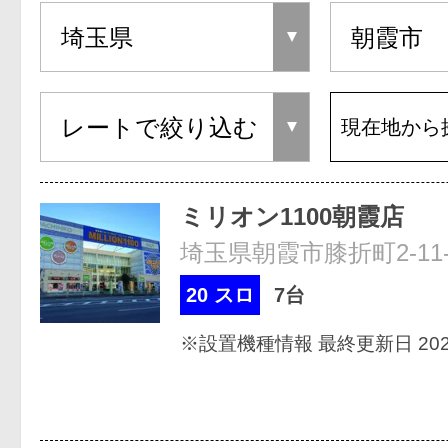
現在地から
ミリオン1100朝霞店
埼玉県朝霞市膝折町2-11-
20 スロ
7台
※設置機種情報 最終更新日 2026