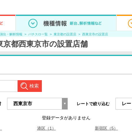
/演出・解析情報
パチスロ一覧
東京都の設置店
西東京市の設置店
の東京都西東京市の設置店舗
検索
村
レートで絞り込む
登録データがありません
）
港区（1）
新宿区（5）