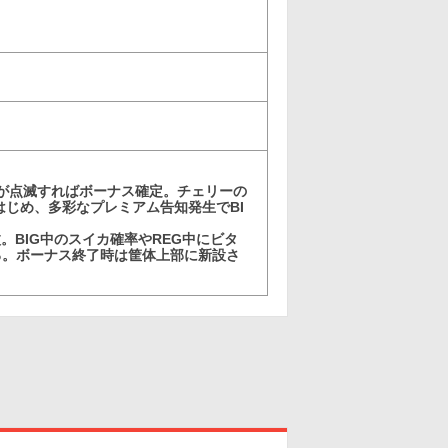
が点滅すればボーナス確定。チェリーの
じめ、多彩なプレミアム告知発生でBI
枚。BIG中のスイカ確率やREG中にビタ
る。ボーナス終了時は筐体上部に新設さ