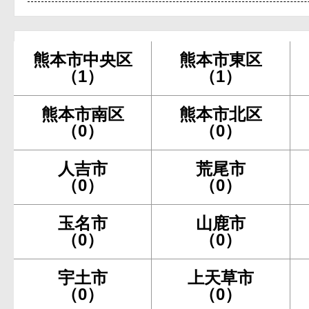
熊本市中央区
熊本市東区
（1）
（1）
熊本市南区
熊本市北区
（0）
（0）
人吉市
荒尾市
（0）
（0）
玉名市
山鹿市
（0）
（0）
宇土市
上天草市
（0）
（0）