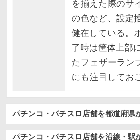
を揃えた際のサ
の色など、設定
健在している。
了時は筐体上部
たフェザーラン
にも注目してお
パチンコ・パチスロ店舗を都道府県
パチンコ・パチスロ店舗を沿線・駅