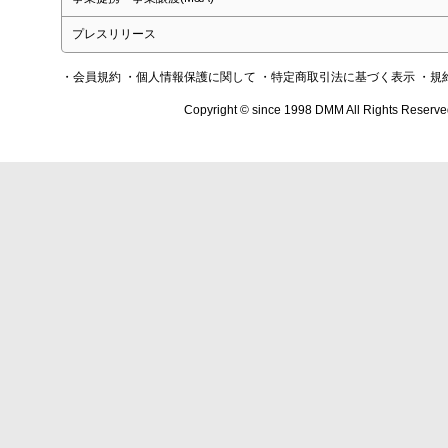
プレスリリース
・会員規約
・個人情報保護に関して
・特定商取引法に基づく表示
・規
Copyright © since 1998 DMM All Rights Reserve