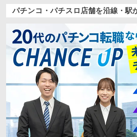
パチンコ・パチスロ店舗を沿線・駅