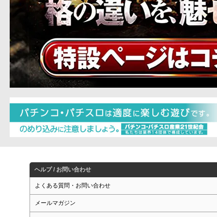
ヘルプ / お問い合わせ
よくある質問・お問い合わせ
メールマガジン