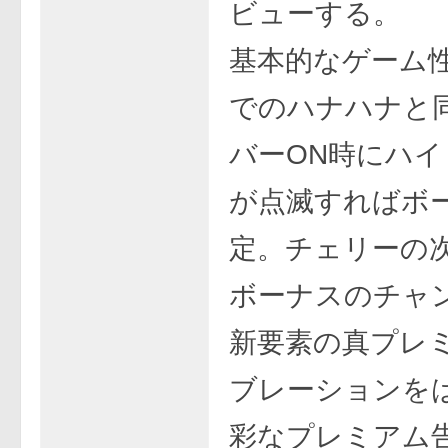
ビューする。
基本的なゲーム
でのハナハナと
バーON時にハ
が点滅すればボ
定。チェリーの
ボーナスのチャ
新要素の真プレ
ブレーションを
彩なプレミアム