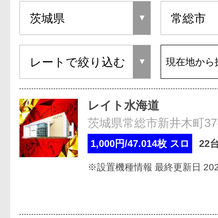
現在地から
レイト水海道
茨城県常総市新井木町37-
1,000円/47.014枚 スロ
22
※設置機種情報 最終更新日 2026