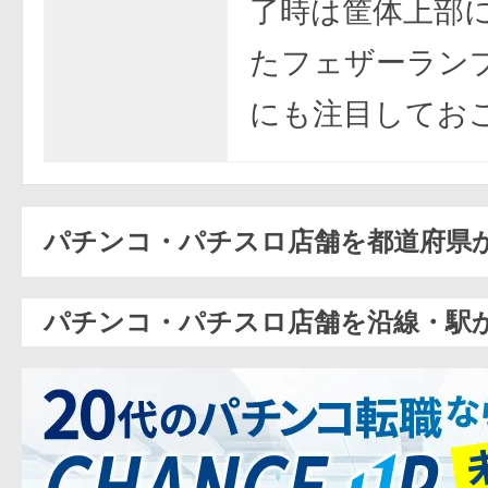
了時は筐体上部
たフェザーラン
にも注目してお
パチンコ・パチスロ店舗を都道府県
パチンコ・パチスロ店舗を沿線・駅