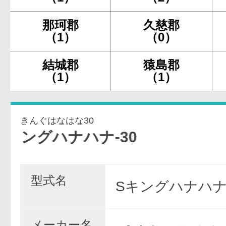
那珂郡
久慈郡
（1）
（0）
結城郡
猿島郡
（1）
（1）
きんぐはなはな30
グハナハナ-30
型式名
SキングハナハナS
メーカー名