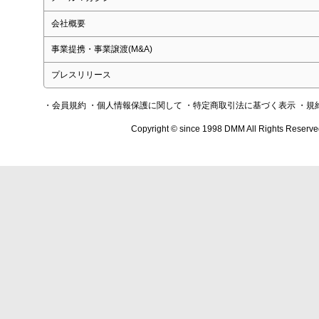
会社概要
事業提携・事業譲渡(M&A)
プレスリリース
・会員規約
・個人情報保護に関して
・特定商取引法に基づく表示
・規
Copyright © since 1998 DMM All Rights Reserve