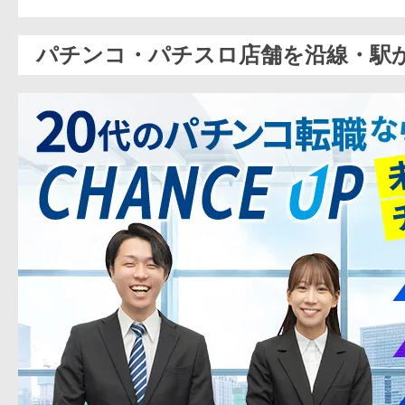
パチンコ・パチスロ店舗を沿線・駅