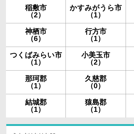
稲敷市
かすみがうら市
（2）
（1）
神栖市
行方市
（6）
（1）
つくばみらい市
小美玉市
（1）
（2）
那珂郡
久慈郡
（1）
（0）
結城郡
猿島郡
（1）
（1）