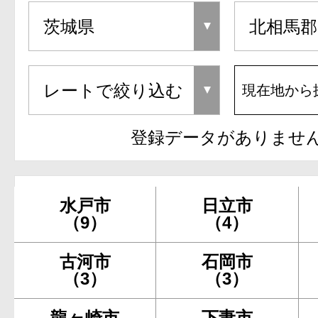
現在地から
登録データがありませ
水戸市
日立市
（9）
（4）
古河市
石岡市
（3）
（3）
龍ヶ崎市
下妻市