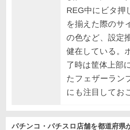
REG中にビタ押
を揃えた際のサ
の色など、設定
健在している。
了時は筐体上部
たフェザーラン
にも注目してお
パチンコ・パチスロ店舗を都道府県