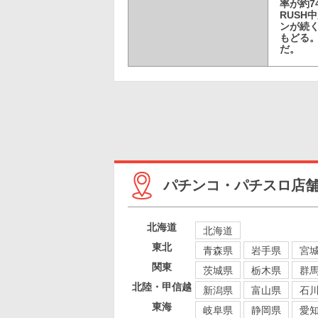
率が約7
RUSH
ンが続く
もどる。
だ。
パチンコ・パチスロ店
北海道
北海道
東北
青森県
岩手県
宮
関東
茨城県
栃木県
群
北陸・甲信越
新潟県
富山県
石
東海
岐阜県
静岡県
愛