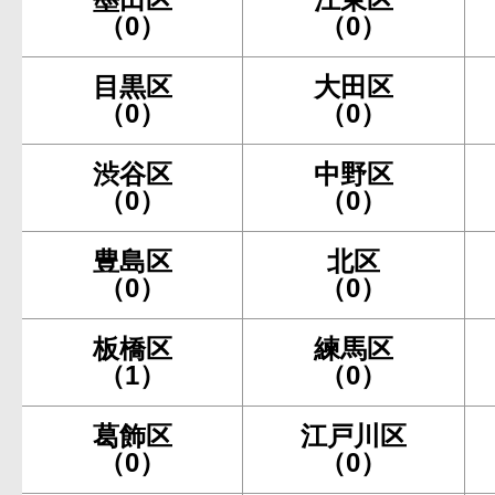
（0）
（0）
目黒区
大田区
（0）
（0）
渋谷区
中野区
（0）
（0）
豊島区
北区
（0）
（0）
板橋区
練馬区
（1）
（0）
葛飾区
江戸川区
（0）
（0）