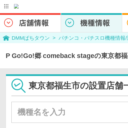
DMMぱちタウン
パチンコ・パチスロ機種情報
P Go!Go!郷 comeback stageの東
東京都福生市の設置店舗