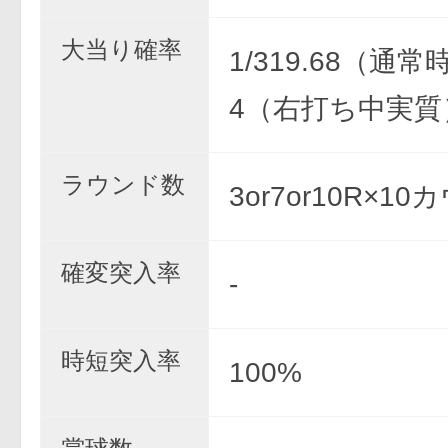
大当り確率
1/319.68（通常時
4（右打ち中実質
ラウンド数
3or7or10R×1
確変突入率
-
時短突入率
100%