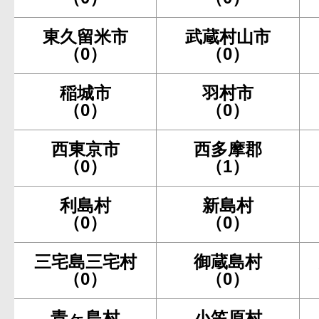
東久留米市
武蔵村山市
（0）
（0）
稲城市
羽村市
（0）
（0）
西東京市
西多摩郡
（0）
（1）
利島村
新島村
（0）
（0）
三宅島三宅村
御蔵島村
（0）
（0）
青ヶ島村
小笠原村