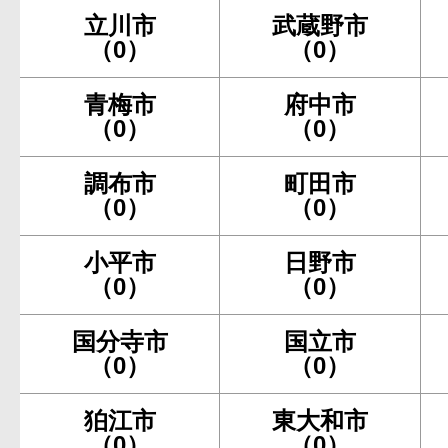
立川市
武蔵野市
（0）
（0）
青梅市
府中市
（0）
（0）
調布市
町田市
（0）
（0）
小平市
日野市
（0）
（0）
国分寺市
国立市
（0）
（0）
狛江市
東大和市
（0）
（0）