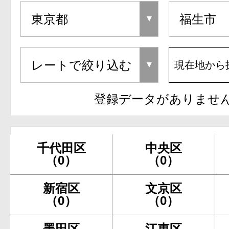
現在地から
登録データがありませ
千代田区
中央区
（0）
（0）
新宿区
文京区
（0）
（0）
墨田区
江東区