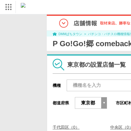
パチンコ・パチスロ機種情報
DMMぱちタウン
P Go!Go!郷 come
東京都の設置店舗一覧
機種
都道府県
市区町
千代田区（0）
中央区（0