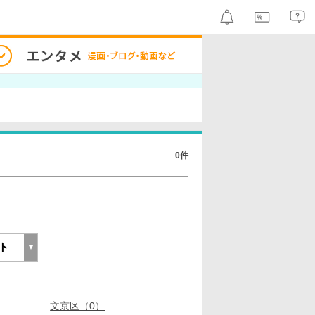
0件
文京区（0）