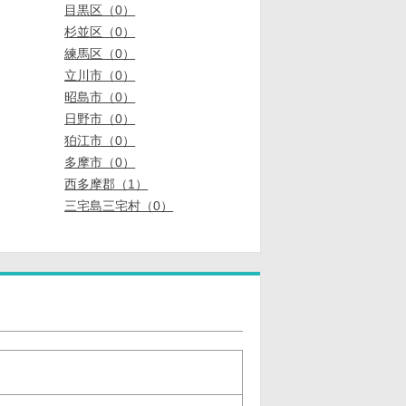
目黒区（0）
杉並区（0）
練馬区（0）
立川市（0）
昭島市（0）
日野市（0）
狛江市（0）
多摩市（0）
西多摩郡（1）
三宅島三宅村（0）