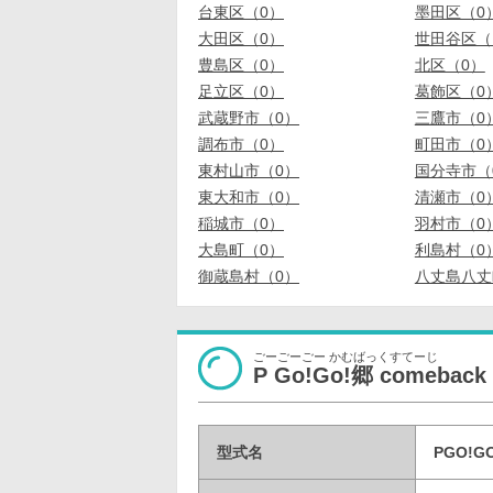
台東区（0）
墨田区（0
大田区（0）
世田谷区（
豊島区（0）
北区（0）
足立区（0）
葛飾区（0
武蔵野市（0）
三鷹市（0
調布市（0）
町田市（0
東村山市（0）
国分寺市（
東大和市（0）
清瀬市（0
稲城市（0）
羽村市（0
大島町（0）
利島村（0
御蔵島村（0）
八丈島八丈
ごーごーごー かむばっくすてーじ
P Go!Go!郷 comeback 
型式名
PGO!G