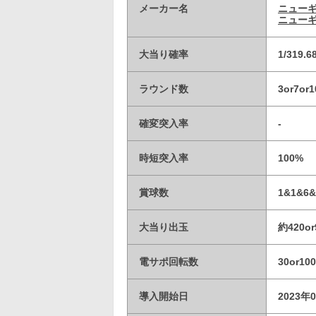
メーカー名
ニュー
ニューギ
大当り確率
1/319
ラウンド数
3or7o
確変突入率
-
時短突入率
100%
賞球数
1&1&6&
大当り出玉
約420o
電サポ回転数
30or10
導入開始日
2023年