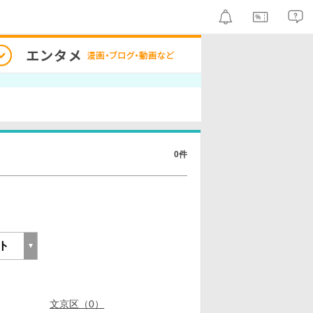
0件
文京区（0）