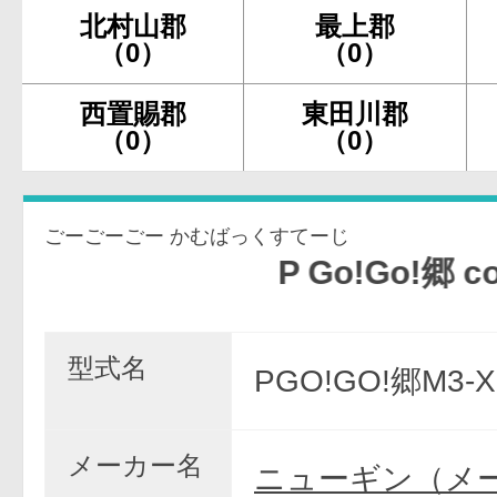
北村山郡
最上郡
（0）
（0）
西置賜郡
東田川郡
（0）
（0）
ごーごーごー かむばっくすてーじ
P Go!Go!郷 comebac
型式名
PGO!GO!郷M3-X
メーカー名
ニューギン（メ