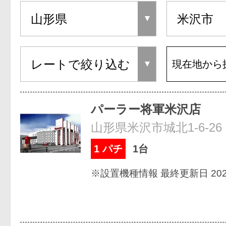
現在地から
パーラー将軍米沢店
山形県米沢市城北1-6-26
1 パチ
1台
※設置機種情報 最終更新日 2026