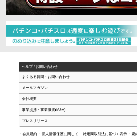
ヘルプ / お問い合わせ
よくある質問・お問い合わせ
メールマガジン
会社概要
事業提携・事業譲渡(M&A)
プレスリリース
・会員規約
・個人情報保護に関して
・特定商取引法に基づく表示
・規