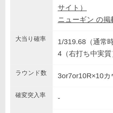
サイト）
ニューギン の掲
大当り確率
1/319.68（通常時
4（右打ち中実質
ラウンド数
3or7or10R×1
確変突入率
-