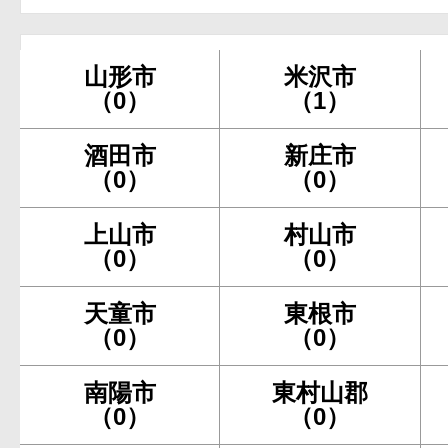
山形市
米沢市
（0）
（1）
酒田市
新庄市
（0）
（0）
上山市
村山市
（0）
（0）
天童市
東根市
（0）
（0）
南陽市
東村山郡
（0）
（0）