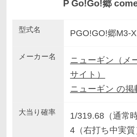
P Go!Go!郷 comeback
型式名
PGO!GO!郷M3-X
メーカー名
ニューギン（メ
サイト）
ニューギン の掲
大当り確率
1/319.68（通常時
4（右打ち中実質