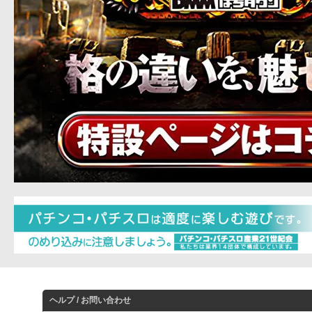
ヘルプ / お問い合わせ