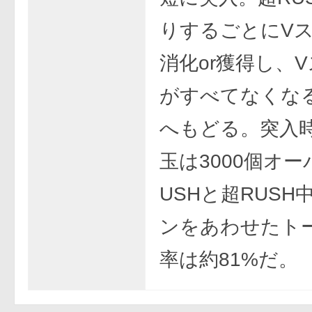
りするごとにV
消化or獲得し、
がすべてなくなる
へもどる。突入
玉は3000個オー
USHと超RUSH
ンをあわせたト
率は約81%だ。