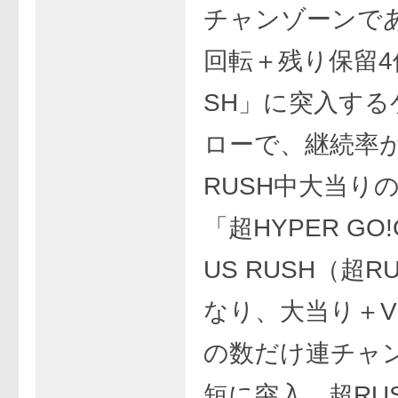
チャンゾーンであ
回転＋残り保留4
SH」に突入する
ローで、継続率が
RUSH中大当りの
「超HYPER GO!
US RUSH（超R
なり、大当り＋
の数だけ連チャ
短に突入。超RU