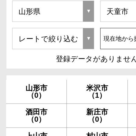
現在地から
登録データがありませ
山形市
米沢市
（0）
（1）
酒田市
新庄市
（0）
（0）
上山市
村山市