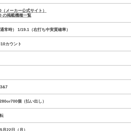
YO（メーカー公式サイト）
YO の掲載機種一覧
9（通常時） 1/19.1（右打ち中実質確率）
R×10カウント
3&7
r280or700個（払い出し）
回転
05月22日（月）