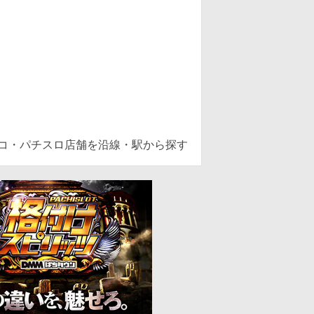
ンコ・パチスロ店舗を沿線・駅から探す