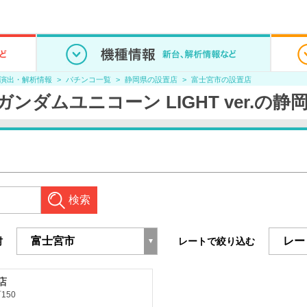
/演出・解析情報
パチンコ一覧
静岡県の設置店
富士宮市の設置店
ンダムユニコーン LIGHT ver.の
検索
村
レートで絞り込む
店
150