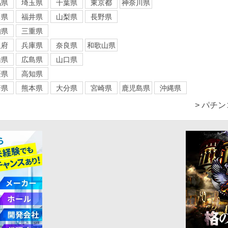
馬県
埼玉県
千葉県
東京都
神奈川県
川県
福井県
山梨県
長野県
知県
三重県
阪府
兵庫県
奈良県
和歌山県
山県
広島県
山口県
媛県
高知県
崎県
熊本県
大分県
宮崎県
鹿児島県
沖縄県
> パチ