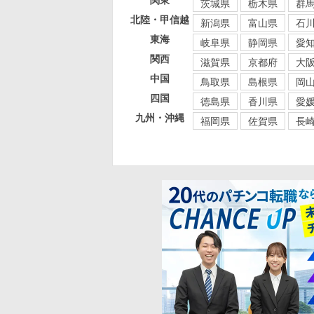
関東
茨城県
栃木県
群
北陸・甲信越
新潟県
富山県
石
東海
岐阜県
静岡県
愛
関西
滋賀県
京都府
大
中国
鳥取県
島根県
岡
四国
徳島県
香川県
愛
九州・沖縄
福岡県
佐賀県
長