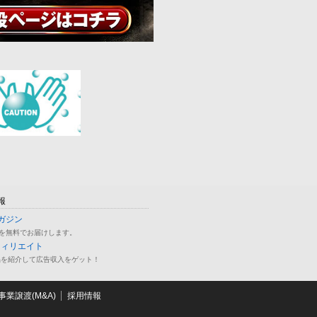
報
ガジン
を無料でお届けします。
フィリエイト
品を紹介して広告収入をゲット！
業譲渡(M&A)
採用情報