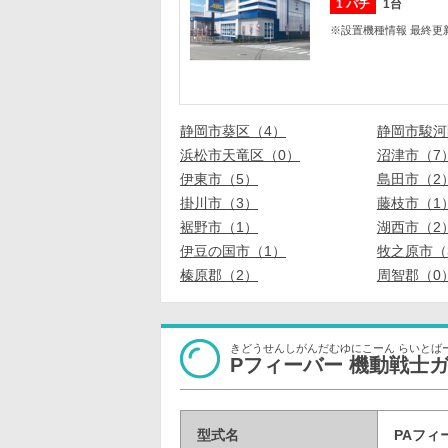
1 パチ
1台
※設置機種情報 最終更新日 
静岡市葵区（4）
静岡市駿河
浜松市天竜区（0）
沼津市（7
伊東市（5）
島田市（2
掛川市（3）
藤枝市（1
裾野市（1）
湖西市（2
伊豆の国市（1）
牧之原市（
榛原郡（2）
周智郡（0
きどうせんしがんだむゆにこーん らいとば
Pフィーバー 機動戦士ガン
型式名
PAフィ