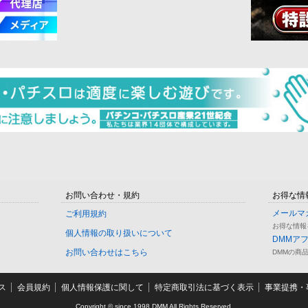
お問い合わせ・規約
お得な情
メールマ
ご利用規約
お得な情報
個人情報の取り扱いについて
DMMア
お問い合わせはこちら
DMMの商
ス
会員規約
個人情報保護に関して
特定商取引法に基づく表示
事業提携・事
Copyright © since 1998 DMM All Rights Reserved.