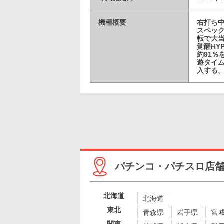
機種概要
右打ち
スペック
転で大当
覚醒HY
約91
遊タイム
入する
パチンコ・パチスロ店
北海道
北海道
東北
青森県
岩手県
宮