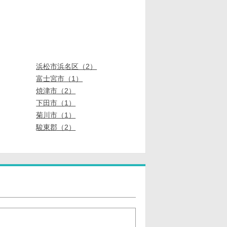
浜松市浜名区（2）
富士宮市（1）
焼津市（2）
下田市（1）
菊川市（1）
駿東郡（2）