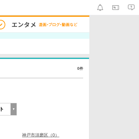
0件
神戸市須磨区（0）