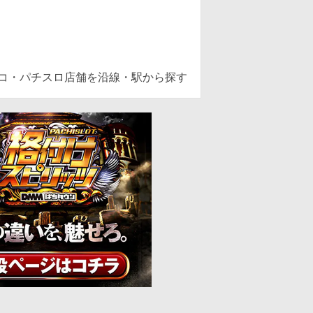
ンコ・パチスロ店舗を沿線・駅から探す