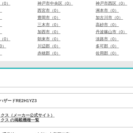
（0）
神戸市中央区（0）
神戸市西区（0）
）
西宮市（0）
洲本市（0）
）
豊岡市（0）
加古川市（0）
）
三木市（0）
高砂市（0）
）
加西市（0）
丹波篠山市（0）
（0）
朝来市（0）
淡路市（0）
0）
川辺郡（0）
多可郡（0）
）
赤穂郡（0）
佐用郡（0）
ハザードRE2H1YZ3
ックス（メーカー公式サイト）
クス の掲載機種一覧