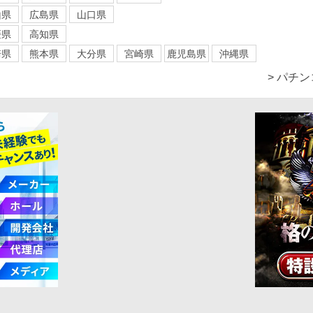
山県
広島県
山口県
媛県
高知県
崎県
熊本県
大分県
宮崎県
鹿児島県
沖縄県
> パチ