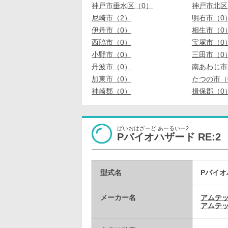
神戸市垂水区（0）
神戸市北区
尼崎市（2）
明石市（0
伊丹市（0）
相生市（0
西脇市（0）
宝塚市（0
小野市（0）
三田市（0
丹波市（0）
南あわじ市
加東市（0）
たつの市（
神崎郡（0）
揖保郡（0
ばいおはざーど あーるいー2
Pバイオハザード RE:2
型式名
Pバイオ
メーカー名
アムテ
アムテッ