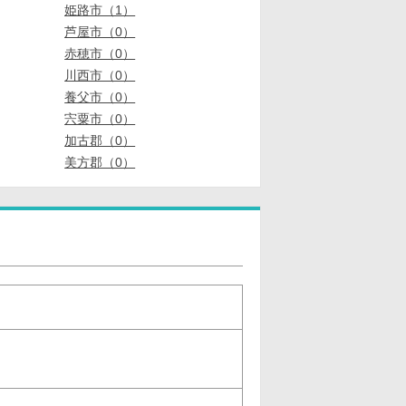
姫路市（1）
芦屋市（0）
赤穂市（0）
川西市（0）
養父市（0）
宍粟市（0）
加古郡（0）
美方郡（0）