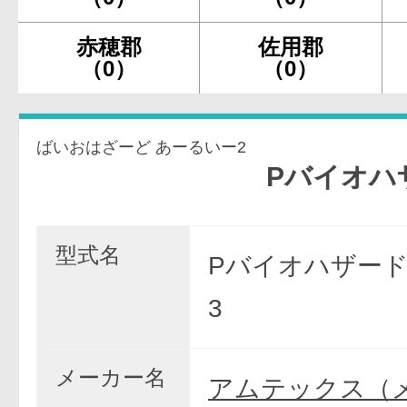
赤穂郡
佐用郡
（0）
（0）
ばいおはざーど あーるいー2
Pバイオハザード R
型式名
PバイオハザードR
3
メーカー名
アムテックス（