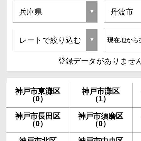
現在地から
登録データがありませ
神戸市東灘区
神戸市灘区
（0）
（1）
神戸市長田区
神戸市須磨区
（0）
（0）
神戸市北区
神戸市中央区