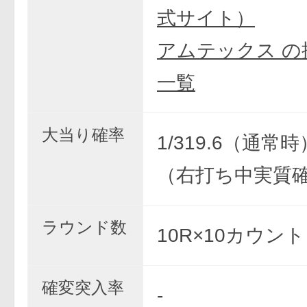
式サイト）
アムテックス の
一覧
大当り確率
1/319.6（通常時）
（右打ち中実質
ラウンド数
10R×10カウント
確変突入率
-