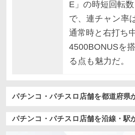
E」の時短回転数
で、連チャン率は
通常時と右打ち
4500BONUS
る点も魅力だ。
パチンコ・パチスロ店舗を都道府県
パチンコ・パチスロ店舗を沿線・駅