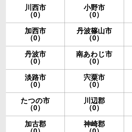
川西市
小野市
（0）
（0）
加西市
丹波篠山市
（0）
（0）
丹波市
南あわじ市
（0）
（0）
淡路市
宍粟市
（0）
（0）
たつの市
川辺郡
（0）
（0）
加古郡
神崎郡
（0）
（0）