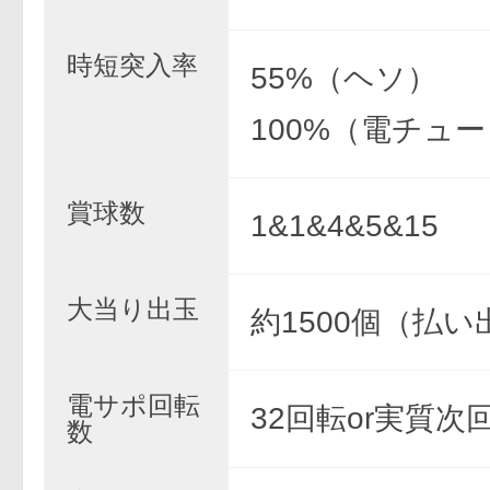
時短突入率
55%（ヘソ）
100%（電チュー
賞球数
1&1&4&5&15
大当り出玉
約1500個（払い
電サポ回転
32回転or実質次
数