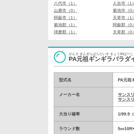
八代市（1）
人吉市（1
山鹿市（0）
菊池市（0
阿蘇市（1）
天草市（1
菊池郡（1）
阿蘇郡（0
球磨郡（1）
天草郡（0
がんそ ぎんぎらぱらだいす きょう99ばー
PA元祖ギンギラパラダイス
型式名
PA元祖
メーカー名
サンス
サンスリ
大当り確率
1/99.
ラウンド数
5or10