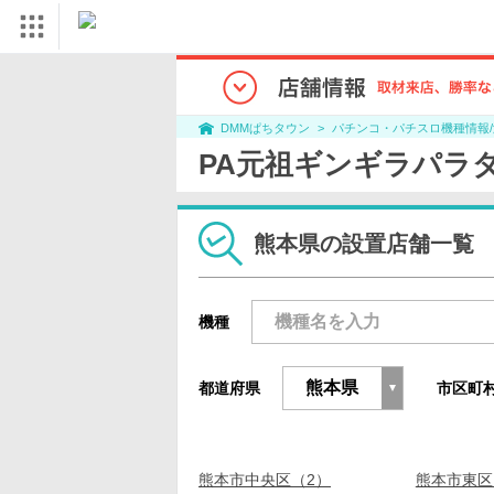
パチンコ・パチスロ機種情報
DMMぱちタウン
PA元祖ギンギラパラダ
熊本県の設置店舗一覧
機種
都道府県
市区町
熊本市中央区（2）
熊本市東区