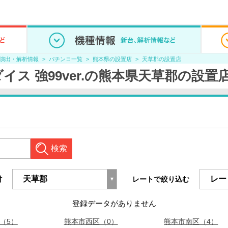
/演出・解析情報
パチンコ一覧
熊本県の設置店
天草郡の設置店
イス 強99ver.の熊本県天草郡の設置
検索
村
レートで絞り込む
登録データがありません
（5）
熊本市西区（0）
熊本市南区（4）