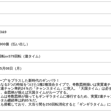
3&9
or900個（払い出し）
9回転or379回転（遊タイム）
05月08日（月）
ープ”をプラスした新時代のギンパラ！
異なる3つの時短をつけた1種2種混合タイプで、奇数図柄揃いは実質連
は連チャン率約24％の「チャンスタイム」に突入。「天国タイム」は必
り、金図柄が揃えば天国タイムがループする。
イムは奇数図柄が揃ってもギンギラタイムに移行するため、実質2連チャ
タル継続率は約85％だ。
ムも搭載しており、大当り間を250回転消化すると「ギンギラタイム」