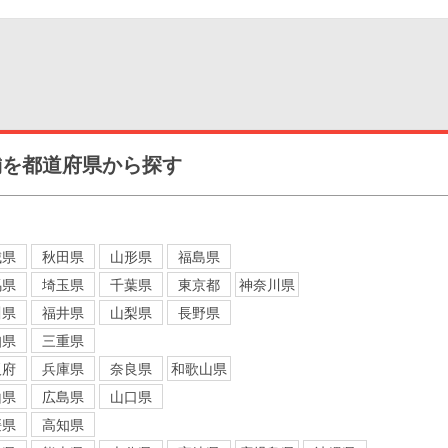
舗を都道府県から探す
城県
秋田県
山形県
福島県
馬県
埼玉県
千葉県
東京都
神奈川県
川県
福井県
山梨県
長野県
知県
三重県
阪府
兵庫県
奈良県
和歌山県
山県
広島県
山口県
媛県
高知県