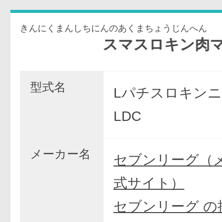
きんにくまんしちにんのあくまちょうじんへん
スマスロキン肉マン～
型式名
Lパチスロキンニ
LDC
メーカー名
セブンリーグ（
式サイト）
セブンリーグ の