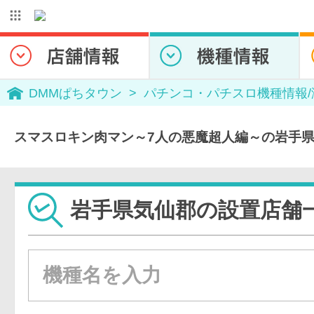
DMMぱちタウン
パチンコ・パチスロ機種情報
スマスロキン肉マン～7人の悪魔超人編～の岩手
岩手県気仙郡の設置店舗