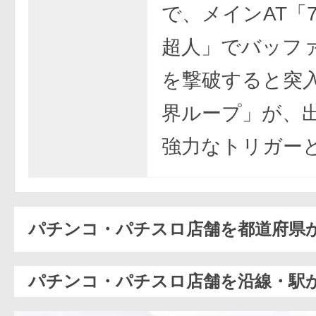
で、メインAT「
超人」でバッフ
を撃破すると突
界ループ」が、
強力なトリガー
パチンコ・パチスロ店舗を都道府県
パチンコ・パチスロ店舗を沿線・駅