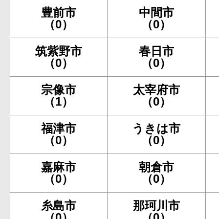
豊前市
中間市
（0）
（0）
筑紫野市
春日市
（0）
（0）
宗像市
太宰府市
（1）
（0）
福津市
うきは市
（0）
（0）
嘉麻市
朝倉市
（0）
（0）
糸島市
那珂川市
（0）
（0）