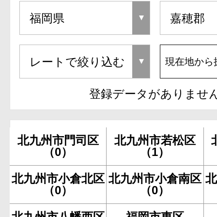
現在地から
登録データがありませ
北九州市門司区
北九州市若松区
（0）
（1）
北九州市小倉北区
北九州市小倉南区
（0）
（0）
北九州市八幡西区
福岡市東区