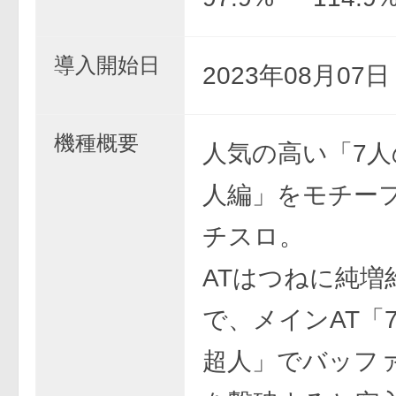
導入開始日
2023年08月07
機種概要
人気の高い「7人
人編」をモチー
チスロ。
ATはつねに純増約
で、メインAT「
超人」でバッフ