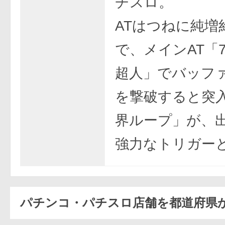
チスロ。
ATはつねに純増約
で、メインAT「
超人」でバッフ
を撃破すると突
界ループ」が、
強力なトリガー
パチンコ・パチスロ店舗を都道府県