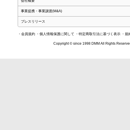
会社概要
事業提携・事業譲渡(M&A)
プレスリリース
・会員規約
・個人情報保護に関して
・特定商取引法に基づく表示
・規
Copyright © since 1998 DMM All Rights Reserve