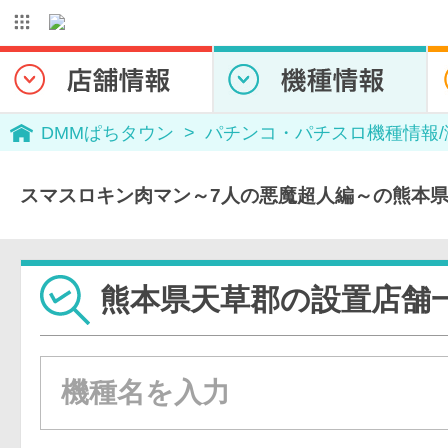
DMMぱちタウン
パチンコ・パチスロ機種情報
スマスロキン肉マン～7人の悪魔超人編～の熊本
熊本県天草郡の設置店舗