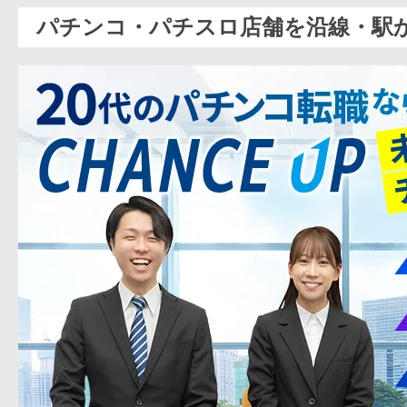
パチンコ・パチスロ店舗を沿線・駅