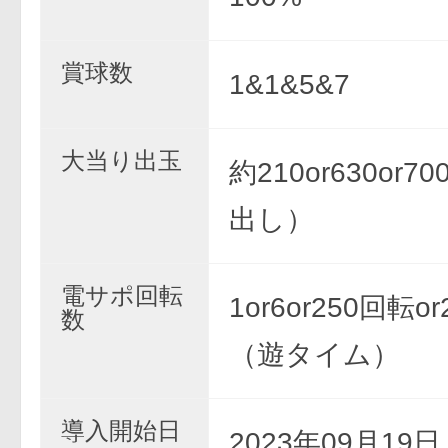
賞球数
1&1&5&7
大当り出玉
約210or630or
出し）
電サポ回転
1or6or250回転o
数
（遊タイム）
導入開始日
2023年09月19