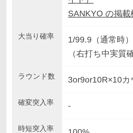
SANKYO の掲
大当り確率
1/99.9（通常時） 
（右打ち中実質
ラウンド数
3or9or10R×1
確変突入率
-
時短突入率
100%