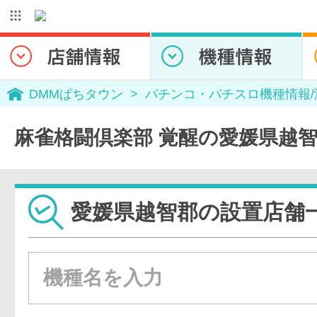
DMMぱちタウン
パチンコ・パチスロ機種情報
麻雀格闘倶楽部 覚醒の愛媛県越
愛媛県越智郡の設置店舗