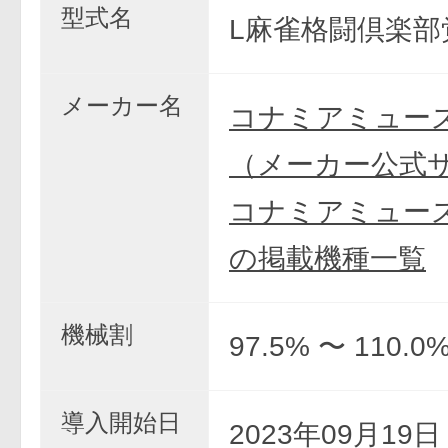
型式名
L麻雀格闘倶楽部
メーカー名
コナミアミュー
（メーカー公式
コナミアミュー
の掲載機種一覧
機械割
97.5% 〜 110.0
導入開始日
2023年09月19