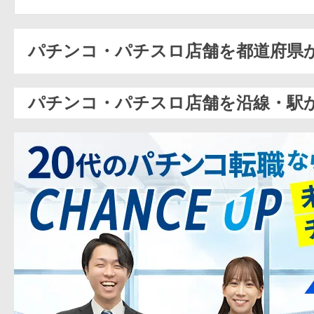
パチンコ・パチスロ店舗を都道府県
パチンコ・パチスロ店舗を沿線・駅