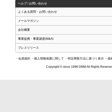
ヘルプ / お問い合わせ
よくある質問・お問い合わせ
メールマガジン
会社概要
事業提携・事業譲渡(M&A)
プレスリリース
・会員規約
・個人情報保護に関して
・特定商取引法に基づく表示
・規
Copyright © since 1998 DMM All Rights Reserve