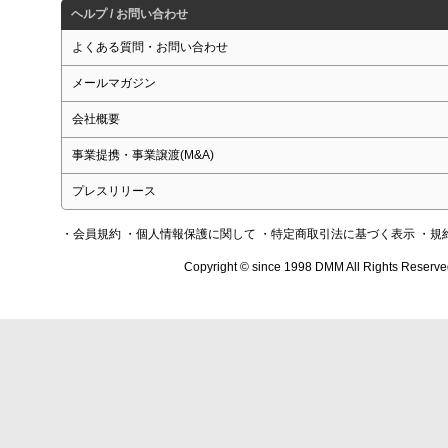
ヘルプ / お問い合わせ
よくある質問・お問い合わせ
メールマガジン
会社概要
事業提携・事業譲渡(M&A)
プレスリリース
・会員規約
・個人情報保護に関して
・特定商取引法に基づく表示
・規
Copyright © since 1998 DMM All Rights Reserve