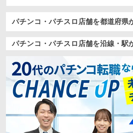
パチンコ・パチスロ店舗を都道府県
パチンコ・パチスロ店舗を沿線・駅