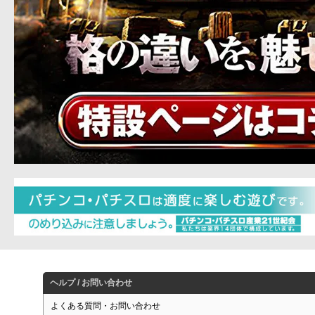
ヘルプ / お問い合わせ
よくある質問・お問い合わせ