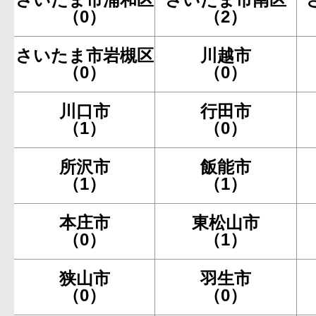
（0）
（2）
さいたま市岩槻区
川越市
（0）
（0）
川口市
行田市
（1）
（0）
所沢市
飯能市
（1）
（1）
本庄市
東松山市
（0）
（1）
狭山市
羽生市
（0）
（0）