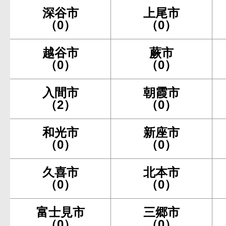
深谷市
上尾市
（0）
（0）
越谷市
蕨市
（0）
（0）
入間市
朝霞市
（2）
（0）
和光市
新座市
（0）
（0）
久喜市
北本市
（0）
（0）
富士見市
三郷市
（0）
（0）