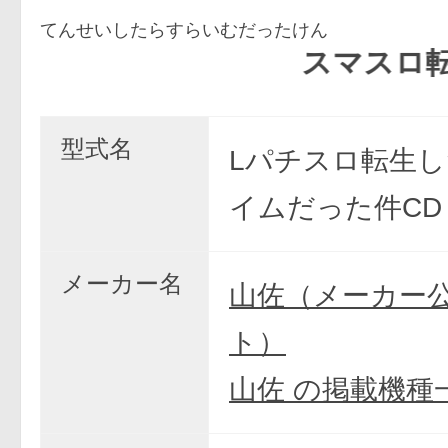
てんせいしたらすらいむだったけん
スマスロ転生した
型式名
Lパチスロ転生
イムだった件CD
メーカー名
山佐（メーカー
ト）
山佐 の掲載機種