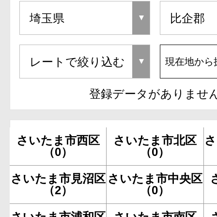
現在地から
登録データがありませ
さいたま市西区
さいたま市北区
さ
（0）
（0）
さいたま市見沼区
さいたま市中央区
（2）
（0）
さいたま市浦和区
さいたま市南区