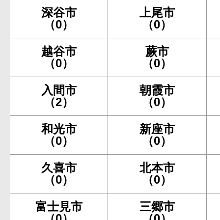
深谷市
上尾市
（0）
（0）
越谷市
蕨市
（0）
（0）
入間市
朝霞市
（2）
（0）
和光市
新座市
（0）
（0）
久喜市
北本市
（0）
（0）
富士見市
三郷市
（0）
（0）