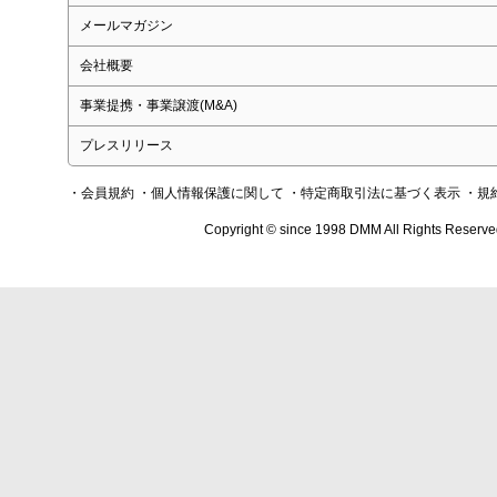
メールマガジン
会社概要
事業提携・事業譲渡(M&A)
プレスリリース
・会員規約
・個人情報保護に関して
・特定商取引法に基づく表示
・規
Copyright © since 1998 DMM All Rights Reserve