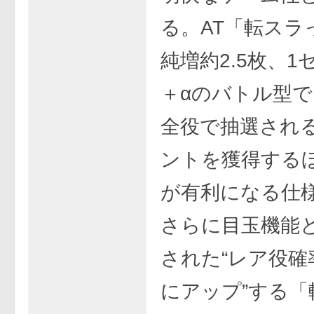
る。AT「転スラ
純増約2.5枚、1
＋αのバトル型で
全役で抽選され
ントを獲得する
が有利になる仕
さらに目玉機能
された“レア役確
にアップ”する「