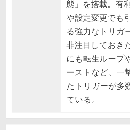
態」を搭載。有
や設定変更でも
る強力なトリガ
非注目しておき
にも転生ループ
ーストなど、一
たトリガーが多
ている。