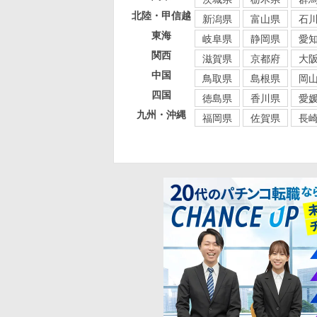
北陸・甲信越
新潟県
富山県
石
東海
岐阜県
静岡県
愛
関西
滋賀県
京都府
大
中国
鳥取県
島根県
岡
四国
徳島県
香川県
愛
九州・沖縄
福岡県
佐賀県
長