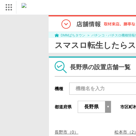
パチンコ・パチスロ機種情報
DMMぱちタウン
スマスロ転生したらス
長野県の設置店舗一覧
機種
都道府県
市区町
長野市（0）
松本市（2