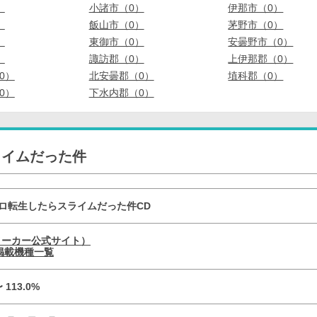
）
小諸市（0）
伊那市（0）
）
飯山市（0）
茅野市（0）
）
東御市（0）
安曇野市（0）
）
諏訪郡（0）
上伊那郡（0）
0）
北安曇郡（0）
埴科郡（0）
0）
下水内郡（0）
ライムだった件
ロ転生したらスライムだった件CD
メーカー公式サイト）
掲載機種一覧
〜 113.0%