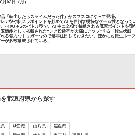
10月02日（月）
作品『転生したらスライムだった件』がスマスロになって登場。
レア役や転スラポイントを貯めてATを目指す明快なゲーム性となってい
ット40G＋αのバトル型で、AT中に全役で抽選される魔素ポイントを
目玉機能として搭載された“レア役確率が大幅にアップ”する「転生状態
がれる強力なトリガーなので是非注目しておきたい。ほかにも転生ルー
ガーが多数搭載されている。
舗を都道府県から探す
城県
秋田県
山形県
福島県
馬県
埼玉県
千葉県
東京都
神奈川県