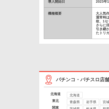
導入開始日
2023年
機種概要
大人気
通常時は
枚、1セ
さらに
引き継
たトリ
パチンコ・パチスロ店
北海道
北海道
東北
青森県
岩手県
宮
関東
茨城県
栃木県
群