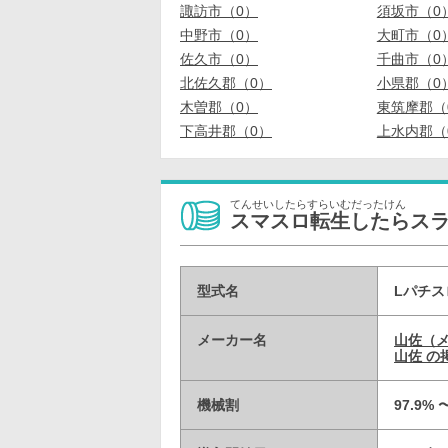
諏訪市（0）
須坂市（0
中野市（0）
大町市（0
佐久市（0）
千曲市（0
北佐久郡（0）
小県郡（0
木曽郡（0）
東筑摩郡（
下高井郡（0）
上水内郡（
てんせいしたらすらいむだったけん
スマスロ転生したらス
型式名
Lパチス
メーカー名
山佐（
山佐 の
機械割
97.9% 