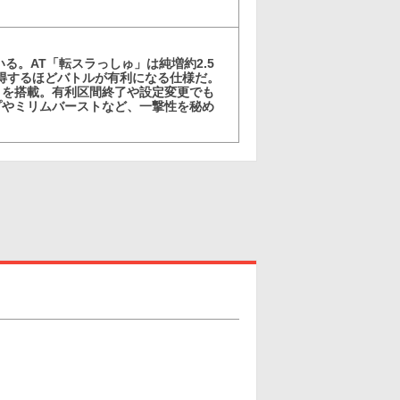
る。AT「転スラっしゅ」は純増約2.5
獲得するほどバトルが有利になる仕様だ。
」を搭載。有利区間終了や設定変更でも
プやミリムバーストなど、一撃性を秘め