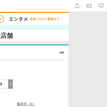
置店舗
0件
飯田市（0）