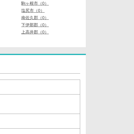
駒ヶ根市（0）
塩尻市（0）
南佐久郡（0）
下伊那郡（0）
上高井郡（0）