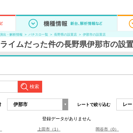
/演出・解析情報
パチスロ一覧
長野県の設置店
伊那市の設置店
ライムだった件の長野県伊那市の設
検索
村
レートで絞り込む
登録データがありません
）
上田市（1）
岡谷市（0）