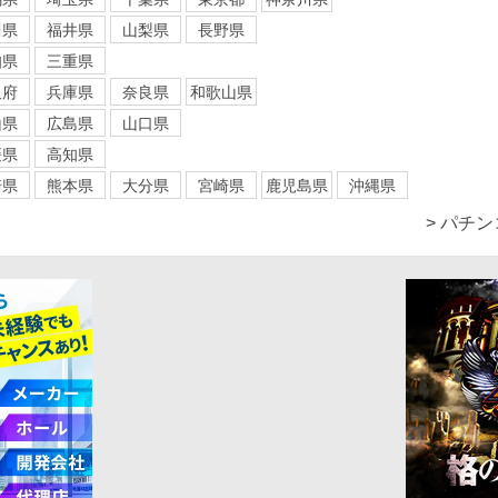
川県
福井県
山梨県
長野県
知県
三重県
阪府
兵庫県
奈良県
和歌山県
山県
広島県
山口県
媛県
高知県
崎県
熊本県
大分県
宮崎県
鹿児島県
沖縄県
> パチ