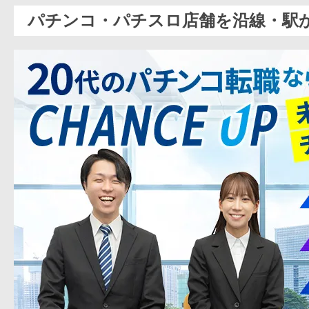
パチンコ・パチスロ店舗を沿線・駅