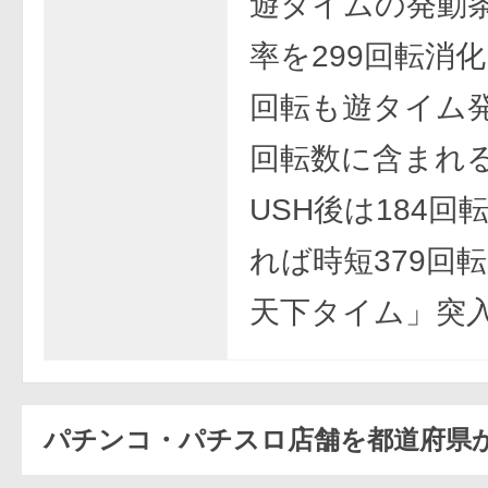
遊タイムの発動
率を299回転消化
回転も遊タイム
回転数に含まれ
USH後は184回
れば時短379回
天下タイム」突
パチンコ・パチスロ店舗を都道府県