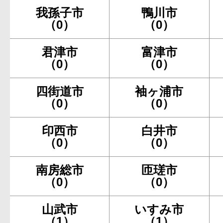
我孫子市
鴨川市
（0）
（0）
君津市
富津市
（0）
（0）
四街道市
袖ヶ浦市
（0）
（0）
印西市
白井市
（0）
（0）
南房総市
匝瑳市
（0）
（0）
山武市
いすみ市
（1）
（1）