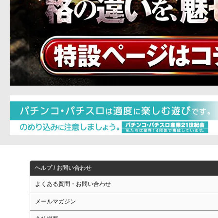
ヘルプ / お問い合わせ
よくある質問・お問い合わせ
メールマガジン