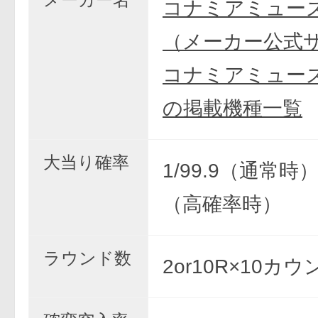
コナミアミュー
（メーカー公式
コナミアミュー
の掲載機種一覧
大当り確率
1/99.9（通常時） 
（高確率時）
ラウンド数
2or10R×10カウ