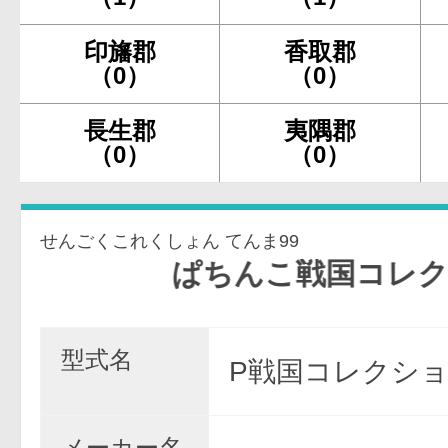
印旛郡
香取郡
（0）
（0）
長生郡
夷隅郡
（0）
（0）
せんごくこれくしょん てんま99
ぱちんこ戦国コレクション 
型式名
P戦国コレクショ
メーカー名