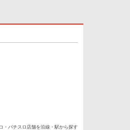
ンコ・パチスロ店舗を沿線・駅から探す