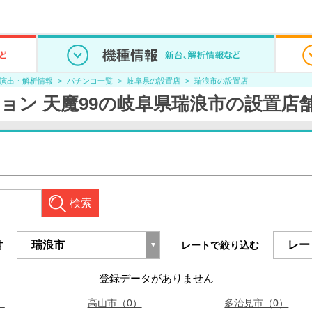
/演出・解析情報
パチンコ一覧
岐阜県の設置店
瑞浪市の設置店
ョン 天魔99の岐阜県瑞浪市の設置店
検索
村
レートで絞り込む
登録データがありません
）
高山市（0）
多治見市（0）