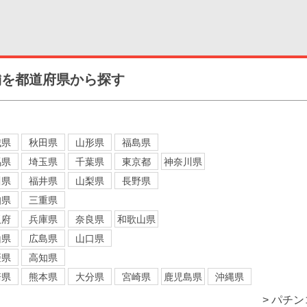
舗を都道府県から探す
城県
秋田県
山形県
福島県
馬県
埼玉県
千葉県
東京都
神奈川県
川県
福井県
山梨県
長野県
知県
三重県
阪府
兵庫県
奈良県
和歌山県
山県
広島県
山口県
媛県
高知県
崎県
熊本県
大分県
宮崎県
鹿児島県
沖縄県
> パチ