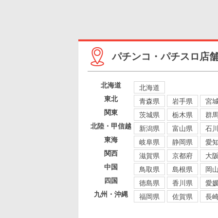
パチンコ・パチスロ店
北海道
北海道
東北
青森県
岩手県
宮
関東
茨城県
栃木県
群
北陸・甲信越
新潟県
富山県
石
東海
岐阜県
静岡県
愛
関西
滋賀県
京都府
大
中国
鳥取県
島根県
岡
四国
徳島県
香川県
愛
九州・沖縄
福岡県
佐賀県
長