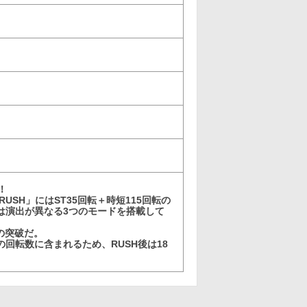
！
SH」にはST35回転＋時短115回転の
には演出が異なる3つのモードを搭載して
の突破だ。
の回転数に含まれるため、RUSH後は18