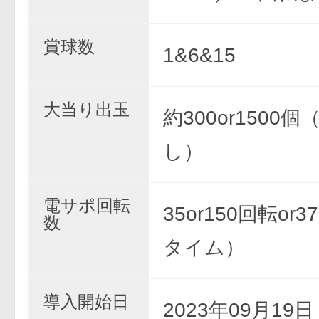
賞球数
1&6&15
大当り出玉
約300or1500
し）
電サポ回転
35or150回転or
数
タイム）
導入開始日
2023年09月19