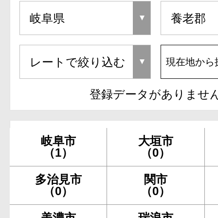
現在地から
登録データがありませ
岐阜市
大垣市
（1）
（0）
多治見市
関市
（0）
（0）
美濃市
瑞浪市