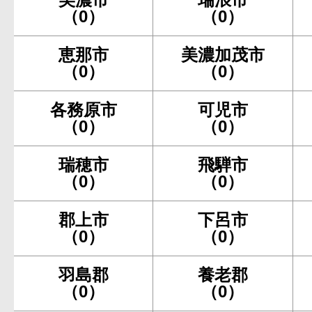
（0）
（0）
恵那市
美濃加茂市
（0）
（0）
各務原市
可児市
（0）
（0）
瑞穂市
飛騨市
（0）
（0）
郡上市
下呂市
（0）
（0）
羽島郡
養老郡
（0）
（0）