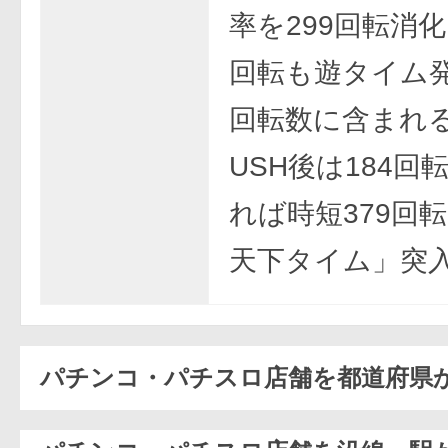
率を299回転消化
回転も遊タイム
回転数に含まれ
USH後は184回
れば時短379回
天下タイム」突
パチンコ・パチスロ店舗を都道府県