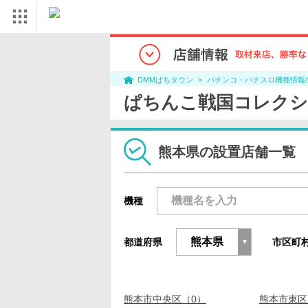
パチンコ・パチスロ機種情報
DMMぱちタウン
ぱちんこ戦国コレクシ
熊本県の設置店舗一覧
機種
都道府県
市区町
熊本市中央区（0）
熊本市東区