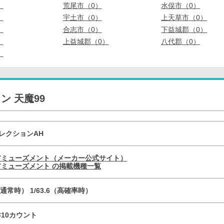
）
荒尾市（0）
水俣市（0）
）
宇土市（0）
上天草市（0）
）
合志市（0）
下益城郡（0）
）
上益城郡（0）
八代郡（0）
）
 天魔99
レクションAH
アミューズメント（メーカー公式サイト）
ミューズメント の掲載機種一覧
9（通常時） 1/63.6（高確率時）
R×10カウント