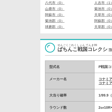
八代市（0）
人吉市（1
山鹿市（0）
菊池市（0
阿蘇市（0）
天草市（0
菊池郡（0）
阿蘇郡（0
球磨郡（0）
天草郡（0
せんごくこれくしょん てんま99
ぱちんこ戦国コレクション
型式名
P戦国コ
メーカー名
コナミ
コナミア
大当り確率
1/99.
ラウンド数
2or10