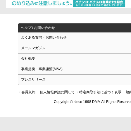
ヘルプ / お問い合わせ
よくある質問・お問い合わせ
メールマガジン
会社概要
事業提携・事業譲渡(M&A)
プレスリリース
・会員規約
・個人情報保護に関して
・特定商取引法に基づく表示
・規
Copyright © since 1998 DMM All Rights Reserve