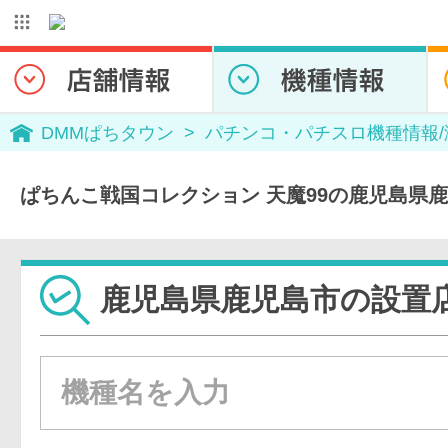
DMMぱちタウン
パチンコ・パチスロ機種情報
ぱちんこ戦国コレクション 天魔99の鹿児島県
鹿児島県鹿児島市の設置