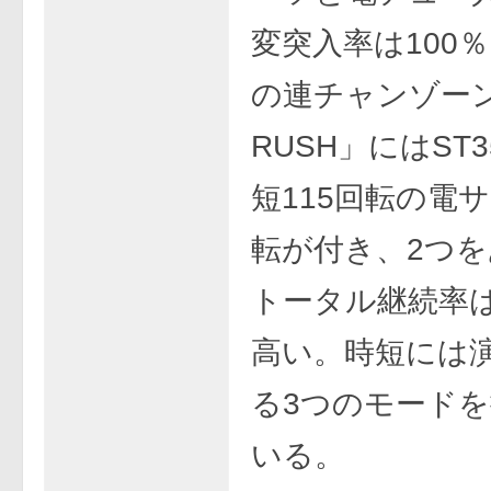
変突入率は100
の連チャンゾー
RUSH」にはST
短115回転の電サ
転が付き、2つ
トータル継続率は
高い。時短には
る3つのモード
いる。