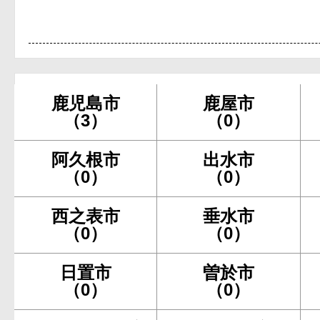
鹿児島市
鹿屋市
（3）
（0）
阿久根市
出水市
（0）
（0）
西之表市
垂水市
（0）
（0）
日置市
曽於市
（0）
（0）