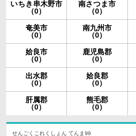
いちき串木野市
南さつま市
（0）
（0）
奄美市
南九州市
（0）
（0）
姶良市
鹿児島郡
（0）
（0）
出水郡
姶良郡
（0）
（0）
肝属郡
熊毛郡
（0）
（0）
せんごくこれくしょん てんま99